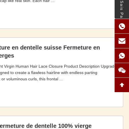
- Je Ne Sais Pas.
cap like real skin. Each hair ...
ture en dentelle suisse Fermeture en
erges
ght Virgin Human Hair Lace Closure Product Description Upgrade
gned to create a flawless hairline with endless parting
or voluminous curls, this frontal ...
Fermeture de dentelle 100% vierge