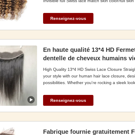
Invisible full Swiss lace match skin color/full skin 
Renseignez-vous
En haute qualité 13*4 HD Ferme
dentelle de cheveux humains vi
High Quality 13*4 HD Swiss Lace Closure Strai
your style with our human hair lace closure, desi
possibilities. Whether you're rocking a sleek look 
Renseignez-vous
Fabrique fournie gratuitement 