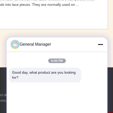
s into lace pieces. They are normally used on ...
«
‹
1
2
3
4
5
›
»
General Manager
6:00 PM
Good day, what product are you looking 
for?
Renseignez-vous
ict de
N'hésitez pas à nous envoyer une
ovince du
demande de renseignements pour plus
d'informations.