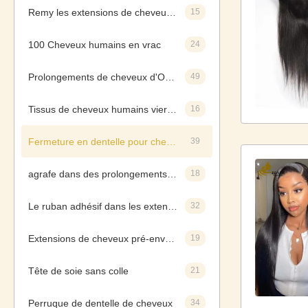
Remy les extensions de cheveux humains
15
100 Cheveux humains en vrac
24
Prolongements de cheveux d'Ombre
49
Tissus de cheveux humains vierges
16
Fermeture en dentelle pour cheveux humains
39
agrafe dans des prolongements de cheveux
18
Le ruban adhésif dans les extensions de cheveux
32
Extensions de cheveux pré-enveloppées
19
Tête de soie sans colle
21
Perruque de dentelle de cheveux
34