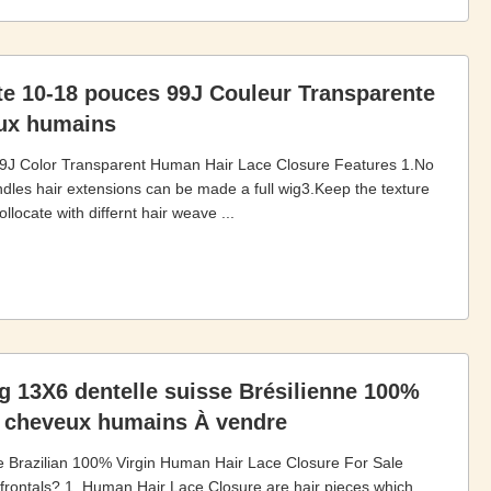
te 10-18 pouces 99J Couleur Transparente
eux humains
99J Color Transparent Human Hair Lace Closure Features 1.No
dles hair extensions can be made a full wig3.Keep the texture
llocate with differnt hair weave ...
g 13X6 dentelle suisse Brésilienne 100%
e cheveux humains À vendre
e Brazilian 100% Virgin Human Hair Lace Closure For Sale
 frontals? 1. Human Hair Lace Closure are hair pieces which