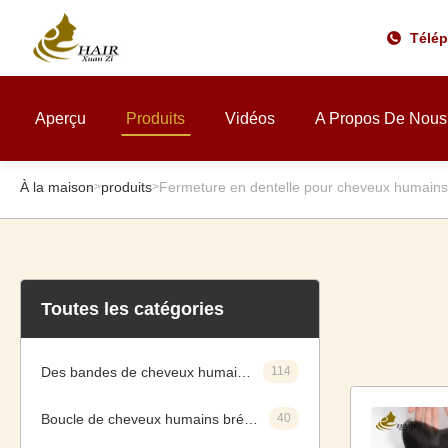
Télé
Aperçu
Produits
Vidéos
A Propos De Nous
À la maison
produits
Fermeture en dentelle pour cheveux humains
>
>
Toutes les catégories
Des bandes de cheveux humains vierges
114
Boucle de cheveux humains brésiliens
40