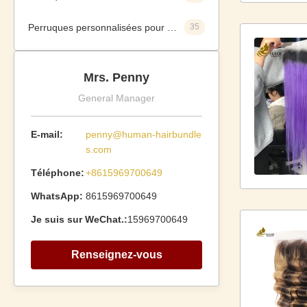
Perruques personnalisées pour cheveux humains
35
Mrs. Penny
General Manager
E-mail:
penny@human-hairbundle
s.com
Téléphone:
+8615969700649
WhatsApp:
8615969700649
Je suis sur WeChat.:
15969700649
Renseignez-vous