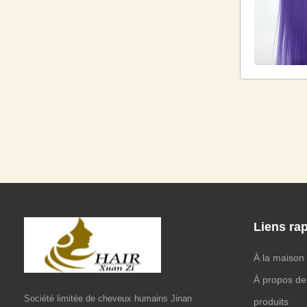
Liens ra
À la maison
À propos de
Société limitée de cheveux humains Jinan
produits