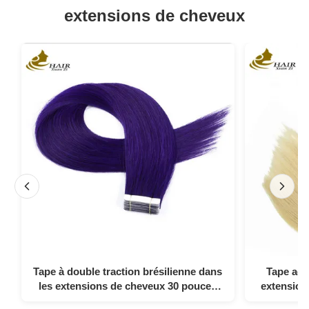
extensions de cheveux
Tape à double traction brésilienne dans
Tape adh
les extensions de cheveux 30 pouces
extension
violet