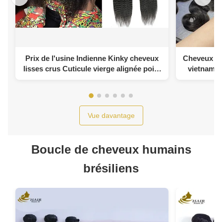
Prix de l'usine Indienne Kinky cheveux
Cheveux hu
lisses crus Cuticule vierge alignée poils
vietnamie
humains
Vue davantage
Boucle de cheveux humains
brésiliens