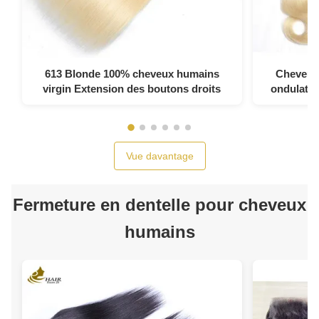
613 Blonde 100% cheveux humains
Cheveux
virgin Extension des boutons droits
ondulato
Extens
Vue davantage
Fermeture en dentelle pour cheveux
humains