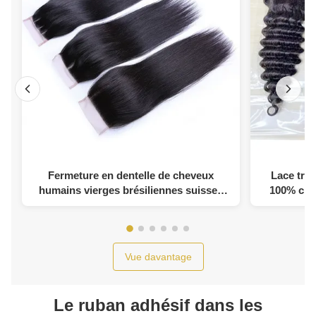
Fermeture en dentelle de cheveux
Lace tra
humains vierges brésiliennes suisses
100% che
4x4 7x7 8x8 OEM
Fe
Vue davantage
Le ruban adhésif dans les