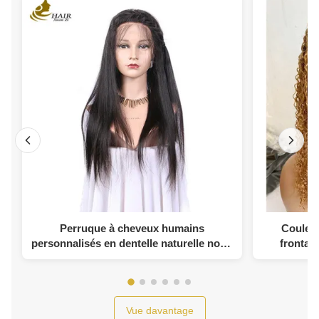
Perruque à cheveux humains
Couleur
personnalisés en dentelle naturelle noire
frontal
perruque à cheveux humains droits
frontale C
Vue davantage