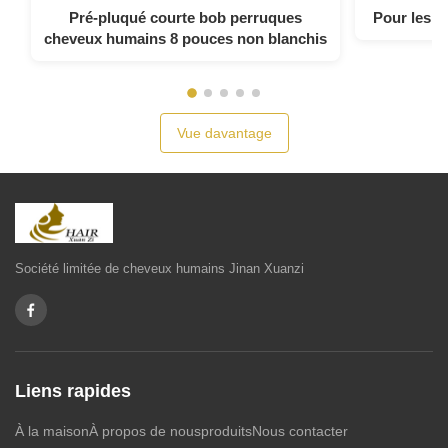
Pré-pluqué courte bob perruques
Pour les c
cheveux humains 8 pouces non blanchis
Vue davantage
Société limitée de cheveux humains Jinan Xuanzi
Liens rapides
À la maison
À propos de nous
produits
Nous contacter