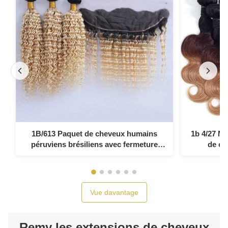
1B/613 Paquet de cheveux humains
1b 4/27 Mi
péruviens brésiliens avec fermeture
de ch
frontale en dentelle
Vue davantage
Remy les extensions de cheveux