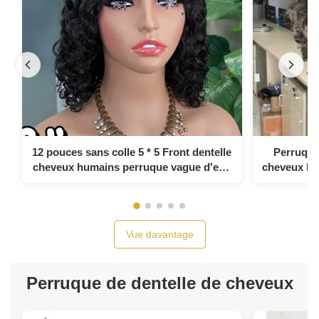
12 pouces sans colle 5 * 5 Front dentelle
Perruque
cheveux humains perruque vague d'eau
cheveux hu
sans colle haut en soie pleine dentelle
soie s
perruque
Vue davantage
Perruque de dentelle de cheveux