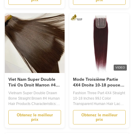
aligned and made of Remy
for those looking for high quality,
human hair. It is soft and long
beautiful and natural hair
lasting, with a lifespan of more
extensions. Made from 100%
than 12 months. You can easily
Cambodian Virgin Hair, our hair
dye it to any color you want, and
is soft, silky and full of body.2.
...
Hair ...
VIDEO
Viet Nam Super Double
Mode Troisième Partie
Tiré Os Droit Marron #4
4X4 Droite 10-18 pouces
Boucles de cheveux
99J Couleur Transparente
Vietnam Super Double Drawn
Fashion Three Part 4X4 Straight
humains
Fermeture en dentelle de
Bone Straight Brown #4 Human
10-18 Inches 99J Color
cheveux humains
Hair Products Characteristics:
Transparent Human Hair Lace
1.100% virgin human hair,
Closure Features 1.No
unprocessed directly from the
shedding and no tangeling2.A
Obtenez le meilleur
Obtenez le meilleur
prix
prix
countries of origin; 2. Our hair
closure with 3 bundles hair
can be dyed, colored, curled,
extensions can be made a full
straighten, bleached, etc.; 3. No
wig3.Keep the texture well after