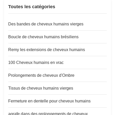
acid bath with same hair cuticle;
washing, Full thick and
Toutes les catégories
4. No any animal or ...
bouncy4.Can collocate with
differnt hair weave ...
Des bandes de cheveux humains vierges
Boucle de cheveux humains brésiliens
Remy les extensions de cheveux humains
100 Cheveux humains en vrac
Prolongements de cheveux d'Ombre
Tissus de cheveux humains vierges
Fermeture en dentelle pour cheveux humains
agrafe dans des prolongements de cheveux