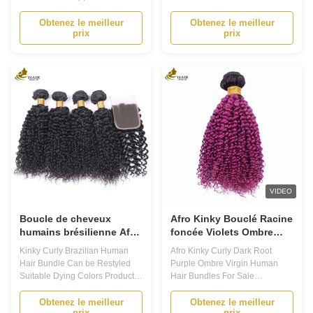
Virgin Human Hair Weft is the
Description The Virgin Human
perfect choice for those looking
Hair Weft is a high-quality hair
Obtenez le meilleur
Obtenez le meilleur
prix
prix
for high quality, beautiful and
product that guarantees a
natural hair extensions. Made
natural and beautiful look. It is
from 100% Cambodian Virgin
made from Funmi Virgin Hair,
Hair, our hair is soft, silky and
which is known for its softness,
full of body. 2. Hair Ends...
durability, and versatility. With a
...
VIDEO
Boucle de cheveux
Afro Kinky Bouclé Racine
humains brésilienne Afro
foncée Violets Ombre
Kinky Tissue
Vierge Boucles de
Kinky Curly Brazilian Human
Afro Kinky Curly Dark Root
cheveux humains À
Hair Bundle Can be Restyled
Purple Ombre Virgin Human
vendre
Suitable Dying Colors Product
Hair Bundles For Sale
Description 1. Our Brazilian
Application1. Our Virgin Human
Human Hair Bundle is cuticle
Hair Weft is the perfect choice
Obtenez le meilleur
Obtenez le meilleur
prix
prix