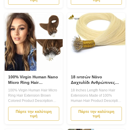
Solution for Long-lasting, Stylish
Transformation Solution Are you
Hair 1. Are you tired of
looking for a way to add volume
constantly having to style and
and length to your hair? Do you
maintain your hair? Do you
want to experiment with different
dream of having long, luscious
hairstyles without damaging ...
locks ...
100% Virgin Human Nano
18 ιντσών Νάνο
Micro Ring Hair
Δαχτυλίδι Ανθρώπινες
Extension Καφέ χρώμα
Διεύρυνσεις Μαλλιών
100% Virgin Human Hair Micro
18 Inches Length Nano Hair
Κερατίνη U Tip Custom
Ring Hair Extension Brown
Extensions Made of 100%
Colored Product Description
Human Hair Product Description
Prebonded Hair Extensions are
Prebonded Hair Extensions
perfect for those looking to add
Prebonded hair extensions are
Πάρτε την καλύτερη
Πάρτε την καλύτερη
τιμή
τιμή
length and volume to their
a popular type of hair
natural hair. These high-quality
extensions that offer a natural
extensions are made from 100%
and long-lasting solution for