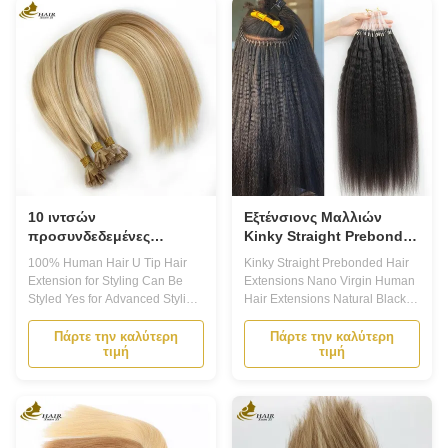
human hair, ensuring a natural
adding length and volume to
and seamless look. With these
your hair. With the ability to be
...
styled and ...
10 ιντσών
Εξτένσιονς Μαλλιών
προσυνδεδεμένες
Kinky Straight Prebonded
επεκτάσεις μαλλιών
Nano Virgin Human Hair
100% Human Hair U Tip Hair
Kinky Straight Prebonded Hair
100% ανθρώπινες τρίχες
Extensions Natural Black
Extension for Styling Can Be
Extensions Nano Virgin Human
18 ιντσών
Styled Yes for Advanced Styling
Hair Extensions Natural Black
Product DescriptionPrebonded
18inch Product Description
Hair Extensions1. Are you
Prebonded Hair Extensions
Πάρτε την καλύτερη
Πάρτε την καλύτερη
τιμή
τιμή
looking for a way to transform
Introducing our high-quality
your hair without damaging it?
Prebonded Hair Extensions,
Look no further than our
perfect for anyone who wants to
Prebonded Hair Extensions!
add length and volume to their
Made from 100% human hair,
natural hair. Made from 100%
these extensions ...
Remy Human ...