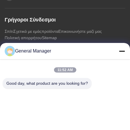
Γρήγοροι Σύνδεσμοι
Σπίτι
Σχετικά με εμάς
προϊόντα
Επικοινωνήστε μαζί μας
Πολιτική απορρήτου
Sitemap
General Manager
Επικοινωνήστε μαζί μας
11:52 AM
Διεύθυνση: Οδός Xingfu Δήμος Licheng Πόλη Jinan, επαρχία
Shandong
Good day, what product are you looking for?
Ηλεκτρονικό:
penny@human-hairbundles.com
Τηλ.: 86-0531-15969700649
Ερώτηση Τώρα