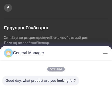
Γρήγοροι Σύνδεσμοι
Σπίτι
Σχετικά με εμάς
προϊόντα
Επικοινωνήστε μαζί μας
Πολιτική απορρήτου
Sitemap
General Manager
Επικοινωνήστε μαζί μας
5:33 PM
Διεύθυνση: Οδός Xingfu Δήμος Licheng Πόλη Jinan, επαρχία
Shandong
Good day, what product are you looking for?
Ηλεκτρονικό:
penny@human-hairbundles.com
Τηλ.: 0086-531-15969700649