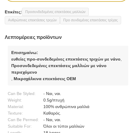
Ετικέτες:
Προσυνδεδεμένες επεκτάσεις μαλλιών
Ανθρώπινες επεκτάσεις τριχών
Προ συνδεμένες επεκτάσεις τρίχας
Λεπτομέρειες προϊόντων
Επισημαίνω:
ευθείες προ-συνδεδεμένες επεκτάσεις τριχών με νάνο
,
Προσυνδεδεμένες επεκτάσεις μαλλιών με νάνο
περιεχόμενο
,
Μικροχάλκινα επεκτάσεις OEM
Can Be Styled:
- Ναι, ναι.
Weight:
0.5g/πτυχή
Material:
100% ανθρώπινα μαλλιά
Texture:
Καθαρός.
Can Be Permed:
- Ναι, ναι.
Suitable For:
Όλοι οι τύποι μαλλιών
Length:
18 ίντσες