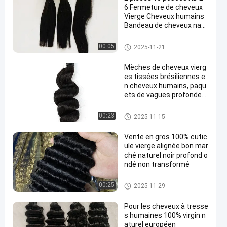
6 Fermeture de cheveux
Vierge Cheveux humains
Bandeau de cheveux natu
rels Noir Tissus de cheve
ux droits
Des bandes de cheveux humai
00:05
2025-11-21
ns vierges
Mèches de cheveux vierg
es tissées brésiliennes e
n cheveux humains, paqu
ets de vagues profondes
naturelles noires
Boucle de cheveux humains br
00:23
2025-11-15
ésiliens
Vente en gros 100% cutic
ule vierge alignée bon mar
ché naturel noir profond o
ndé non transformé
Boucle de cheveux humains br
00:25
2025-11-29
ésiliens
Pour les cheveux à tresse
s humaines 100% virgin n
aturel européen