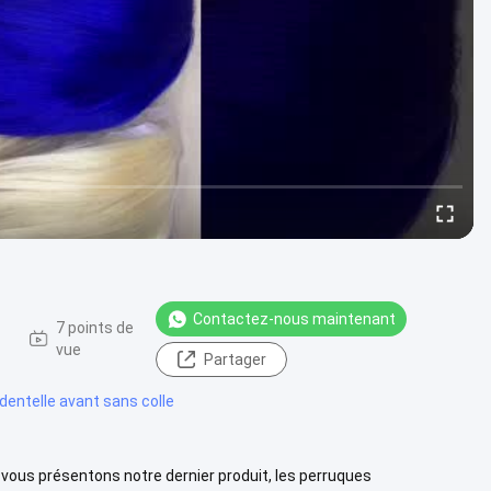
Contactez-nous maintenant
7 points de
vue
Partager
dentelle avant sans colle
 vous présentons notre dernier produit, les perruques