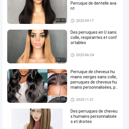
Perruque de dentelle ava
nt
Perruque de dentelle de cheveu
00:30
2025-09-17
x
Des perruques en U sans
colle, respirantes et conf
ortables
Perruques personnalisées pou
2025-06-24
r cheveux humains
00:17
Perruque de cheveux hu
mains vierges sans colle,
perruques de cheveux hu
mains personnalisées, pe
rruques de dentelle avant
ondulées
Perruques personnalisées pou
00:28
2025-11-21
r cheveux humains
Des perruques de cheveu
x humains personnalisée
s et droites