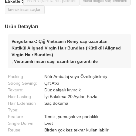
Etiketler:
İnsan saçları uzantısı paketleri
vücut dalgalı saç demetleri
kıvırcık insan saçları
Ürün Detayları
Vurgulamak:
Çiğ Vietnamlı Remy saç uzantıları
,
Kutikül Aligned Virgin Hair Bundles (Kütükül Aligned
Virgin Hair Bundles)
,
Vietnamlı insan saçı uzantıları garanti ile
Packing:
Nötr Ambalaj veya Özelleştirilmiş.
Strong Sewing:
Çift Atkı
Texture:
Düz dalgalı kıvırcık
Hair Lasting:
İyi Bakılırsa 20 Aydan Fazla
Hair Extension
Saç dokuma
Type:
Feature:
Temiz, yumuşak ve parlaklık
Single Dorwn:
Evet
Reuse:
Birden çok kez tekrar kullanılabilir