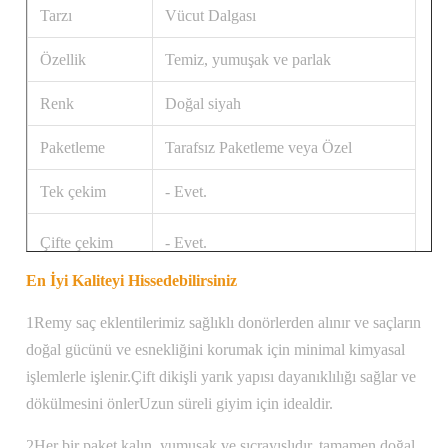
Tarzı
Vücut Dalgası
Özellik
Temiz, yumuşak ve parlak
Renk
Doğal siyah
Paketleme
Tarafsız Paketleme veya Özel
Tek çekim
- Evet.
Çifte çekim
- Evet.
En İyi Kaliteyi Hissedebilirsiniz
Saç Uzunluğu
20 inç.
1Remy saç eklentilerimiz sağlıklı donörlerden alınır ve saçların
doğal gücünü ve esnekliğini korumak için minimal kimyasal
işlemlerle işlenir.Çift dikişli yarık yapısı dayanıklılığı sağlar ve
dökülmesini önlerUzun süreli giyim için idealdir.
2Her bir paket kalın, yumuşak ve sıçrayışlıdır, tamamen doğal