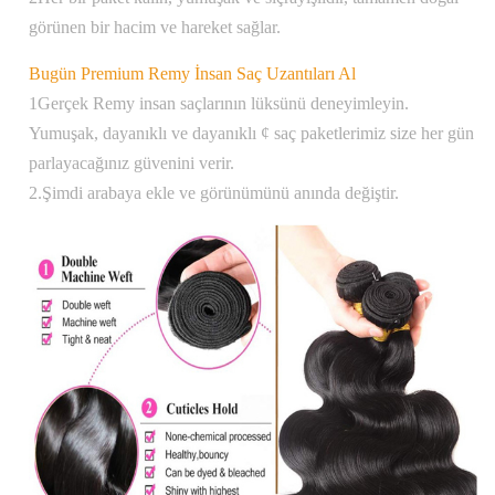
görünen bir hacim ve hareket sağlar.
Bugün Premium Remy İnsan Saç Uzantıları Al
1Gerçek Remy insan saçlarının lüksünü deneyimleyin.
Yumuşak, dayanıklı ve dayanıklı ¢ saç paketlerimiz size her gün
parlayacağınız güvenini verir.
2.Şimdi arabaya ekle ve görünümünü anında değiştir.