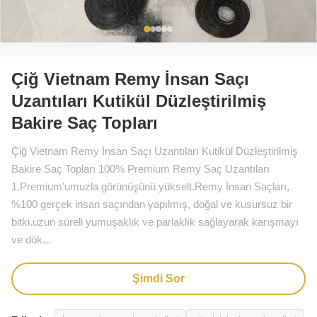
Çiğ Vietnam Remy İnsan Saçı
Uzantıları Kutikül Düzleştirilmiş
Bakire Saç Topları
Çiğ Vietnam Remy İnsan Saçı Uzantıları Kutikül Düzleştirilmiş
Bakire Saç Topları 100% Premium Remy Saç Uzantıları
1.Premium'umuzla görünüşünü yükselt.Remy İnsan Saçları,
%100 gerçek insan saçından yapılmış, doğal ve kusursuz bir
bitki.uzun süreli yumuşaklık ve parlaklık sağlayarak karışmayı
ve dök...
Şimdi Sor