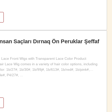
İnsan Saçları Dırnaq Ön Peruklar Şeffaf
r Lace Front Wigs with Transparent Lace Color Product
r Lace Wig comes in a variety of hair color options, including
or: 1b/27#, 1b/30#, 1b/99j#, 1b/613#, 1b/red#, 1b/pink#,
e#, P4/27#, ...