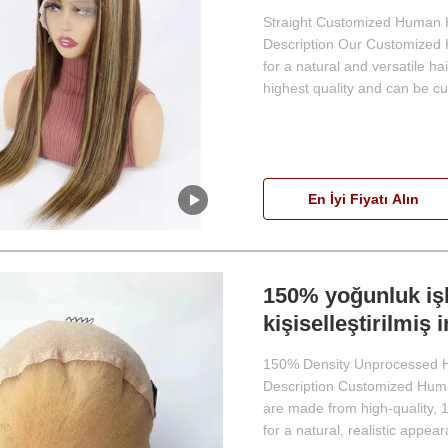
Straight Customized Human H
Description Our Customized H
for a natural and versatile 
highest quality and can be cu
En İyi Fiyatı Alın
150% yoğunluk iş
kişiselleştirilmiş 
150% Density Unprocessed 
Description Customized Hum
are made from high-quality, 
for a natural, realistic appear