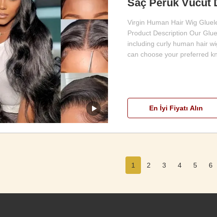
Saç Peruk Vücut 
Virgin Human Hair Wig Glue
Product Description Our Glue
including curly human hair w
can choose your preferred kno
En İyi Fiyatı Alın
1
2
3
4
5
6