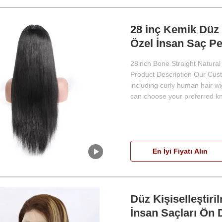
28 inç Kemik Düz 
Özel İnsan Saç Pe
28inch Bone Straight Natura
Product Description Our Cust
including curly human hair w
can choose your preferred knot
En İyi Fiyatı Alın
Düz Kişiselleştir
İnsan Saçları Ön 