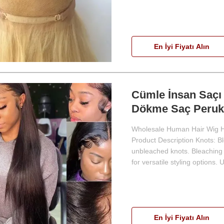
En İyi Fiyatı Alın
Cümle İnsan Saçı
Dökme Saç Perukl
Wholesale Human Hair Wig H
Product Description Knots: B
unbleached knots. Bleaching 
for versatile styling options. 
En İyi Fiyatı Alın