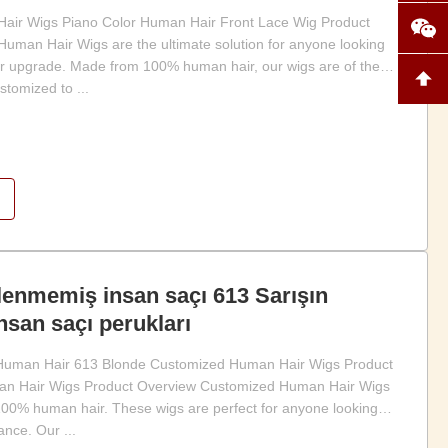
air Wigs Piano Color Human Hair Front Lace Wig Product
uman Hair Wigs are the ultimate solution for anyone looking
hair upgrade. Made from 100% human hair, our wigs are of the
stomized to ...
lenmemiş insan saçı 613 Sarışın
insan saçı perukları
Human Hair 613 Blonde Customized Human Hair Wigs Product
an Hair Wigs Product Overview Customized Human Hair Wigs
100% human hair. These wigs are perfect for anyone looking
ance. Our ...