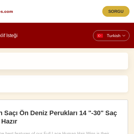
es.com
SORGU
lif Isteği
Turkish
n Saçı Ön Deniz Perukları 14 "-30" Saç
 Hazır
he best features of our Full Lace Human Hair Wigs is their