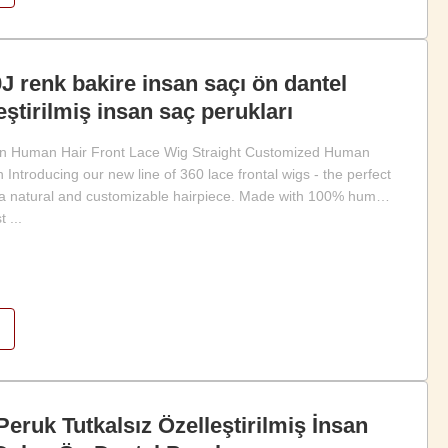
 renk bakire insan saçı ön dantel
eştirilmiş insan saç perukları
in Human Hair Front Lace Wig Straight Customized Human
 Introducing our new line of 360 lace frontal wigs - the perfect
or a natural and customizable hairpiece. Made with 100% human
 ...
eruk Tutkalsız Özelleştirilmiş İnsan