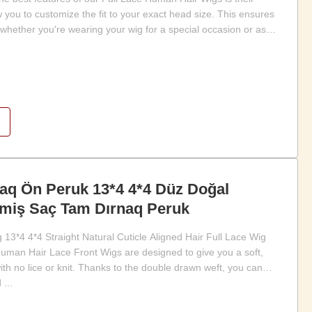
w you to customize the fit to your exact head size. This ensures
 whether you're wearing your wig for a special occasion or as
naq Ön Peruk 13*4 4*4 Düz Doğal
ilmiş Saç Tam Dırnaq Peruk
13*4 4*4 Straight Natural Cuticle Aligned Hair Full Lace Wig
Human Hair Lace Front Wigs are designed to give you a soft,
ith no lice or knit. Thanks to the double drawn weft, you can
...