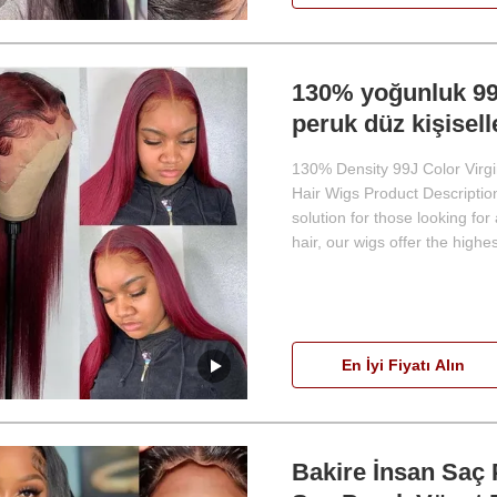
130% yoğunluk 99J
peruk düz kişisell
130% Density 99J Color Virg
Hair Wigs Product Description
solution for those looking f
hair, our wigs offer the highest
En İyi Fiyatı Alın
Bakire İnsan Saç P