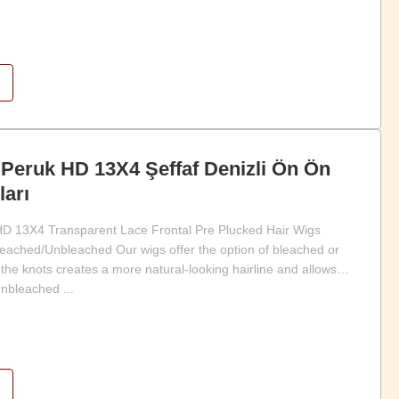
 Peruk HD 13X4 Şeffaf Denizli Ön Ön
arı
D 13X4 Transparent Lace Frontal Pre Plucked Hair Wigs
leached/Unbleached Our wigs offer the option of bleached or
the knots creates a more natural-looking hairline and allows
Unbleached ...