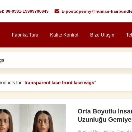
el: 86-0531-15969700649
E-posta:
penny@human-hairbundl
Fabrika Turu
Kalite Kontrol
Bize Ulaşın
Tek
igs
oducts for "
transparent lace front lace wigs
"
Orta Boyutlu İnsa
Uzunluğu Gemiye
Product Description: One of t