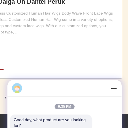
Dalga Ön Dantel Peruk
less Customized Human Hair Wigs Body Wave Front Lace Wigs
less Customized Human Hair Wig come in a variety of options,
igs and custom lace wigs. With our customized options, you
t type, ...
General Manager
Sonraki
7
8
6:35 PM
Good day, what product are you looking 
for?