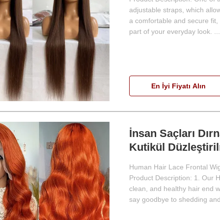
adjustable straps, which allo
a comfortable and secure fit,
part of your everyday look. ...
En İyi Fiyatı Alın
İnsan Saçları Dır
Kutikül Düzleştir
Human Hair Lace Frontal Wig 
Product Description: 1. Our 
clean, and healthy hair end w
say goodbye to shedding and 