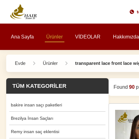
t
Ana Sayfa
Ürünler
VİDEOLAR
Hakkımızda
Evde
Ürünler
transparent lace front lace w
TÜM KATEGORILER
Found
90
pr
bakire insan saçı paketleri
Brezilya İnsan Saçları
Remy insan saç eklentisi