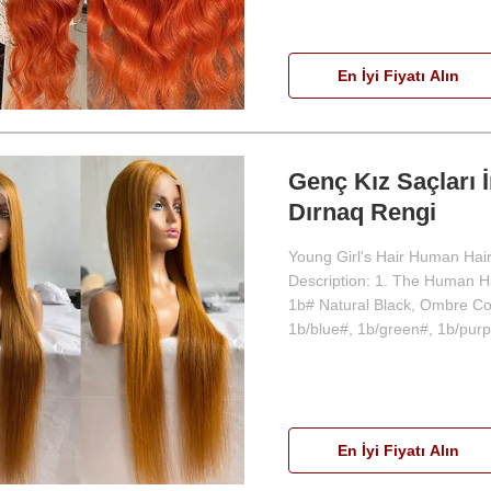
En İyi Fiyatı Alın
Genç Kız Saçları 
Dırnaq Rengi
Young Girl's Hair Human Hai
Description: 1. The Human Hai
1b# Natural Black, Ombre Col
1b/blue#, 1b/green#, 1b/purpl
En İyi Fiyatı Alın