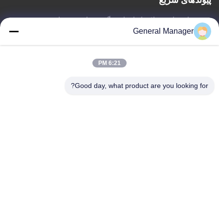
پیوندهای سریع
خونه
درباره ما
محصولات
با ما تماس بگیرید
سیاست حفظ حریم خصوصی
نقشه سایت
General Manager
6:21 PM
با ما تماس بگیرید
Good day, what product are you looking for?
نشانی: جاده Xingfu منطقه Licheng شهر جینان، استان شان دونگ
ایمیل:
penny@human-hairbundles.com
تلفن: 86-0531-15969700649
درخواست الان
در صورت تمایل، برای کسب اطلاعات بیشتر با ما تماس بگیرید.
درخواست الان