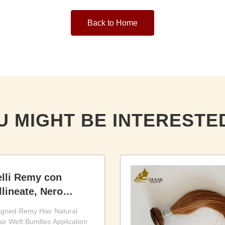
Back to Home
U MIGHT BE INTERESTED
lli Remy con
llineate, Nero
Fasce di Capelli
igned Remy Hair Natural
r Weft Bundles Application