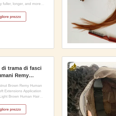
y fuller, longer, and more
 with our 100% Remy Human
 from carefully selected
gliore prezzo
all cuticles aligned in the
our wefts offer a silky-
 di trama di fasci
 umani Remy
stano n. 8 da 20
estnut Brown Remy Human
ft Extensions Application
 Light Brown Human Hair
ns Made from 100% premium
e wefts blend naturally with
gliore prezzo
ile adding luxurious length,