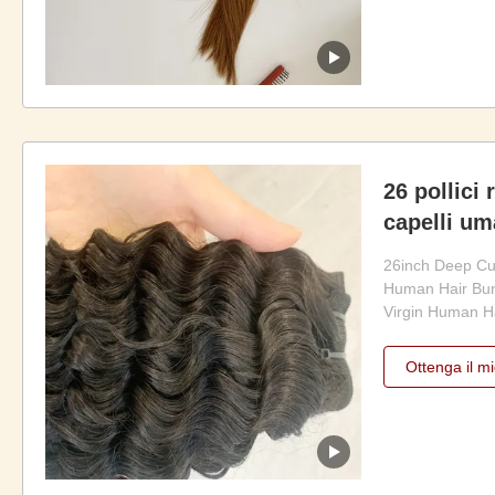
fullness, and 
Brown color ...
26 pollici 
capelli um
naturali
26inch Deep Cur
Human Hair Bun
Virgin Human Ha
Human Hair Bund
for those looking
Ottenga il mi
looking hair ex
Brazilian virgin h
luxurious, and ..