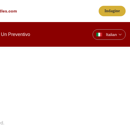
les.com
Indagine
 Un Preventivo
Italian
ed.