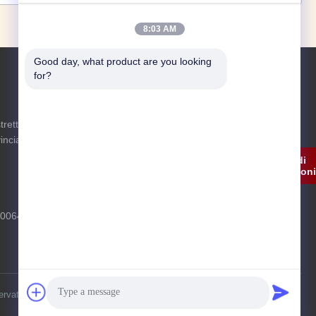
8:03 AM
Good day, what product are you looking 
for?
Richiedi Informazioni
tretto di
Non esitare a inviarci una richiesta per
incia dello
maggiori informazioni.
Richiedi
Informazion
700649
servati..