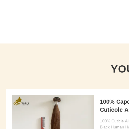
YO
100% Cape
Cuticole A
Naturale, 
100% Cuticle Al
Umani
Black Human Hai