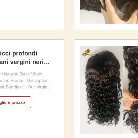
movement. The warm #8 Light
ricci profondi
ani vergini neri
l Natural Black Virgin
dles Product Description
ir Bundles 1. Our Virgin
les is the perfect choice
 for high-quality, natural-
gliore prezzo
tensions. Made from 100%
air, our weft is soft,
.