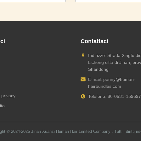
ci
Contattaci
Indirizzo: Strada Xingfu dis
Licheng città di Jinan, prov
Shandong
E-mail:
penny@human-
hairbundles.com
a privacy
Telefono: 86-0531-15969
ito
ight © 2024-2026
Jinan Xuanzi Human Hair Limited Company
. Tutti i diritti ri