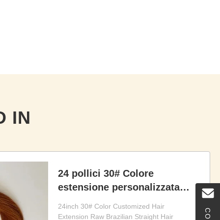
 IN
24 pollici 30# Colore
estensione personalizzata
capelli brasiliani grezzi fasci
24inch 30# Color Customized Hair
di capelli dritti 100% non
Extension Raw Brazilian Straight Hair