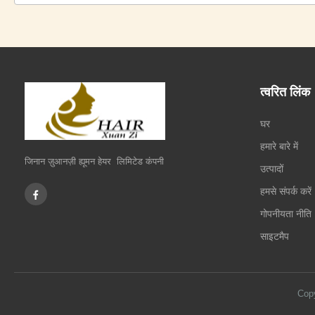
त्वरित लिंक
घर
हमारे बारे में
जिनान ज़ुआनज़ी ह्यूमन हेयर लिमिटेड कंपनी
उत्पादों
हमसे संपर्क करें
गोपनीयता नीति
साइटमैप
Cop