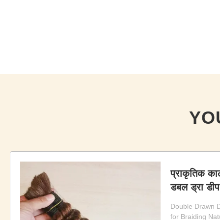
YO
प्राकृतिक काले
डबल ड्रा डीप
बाल थोक
Double Drawn 
for Braiding Nat