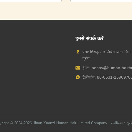
हमसे संपर्क करें
पता: शिंगफू रोड लिचेंग जिला जिन
प्रांत
ईमेल:
penny@human-hairb
टेलीफोन: 86-0531-1596970
yright © 2024-2026
Jinan Xuanzi Human Hair Limited Company
. सर्वाधिकार सुरक