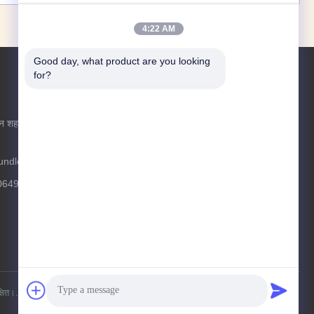
4:22 AM
Good day, what product are you looking 
for?
अभी पूछताछ करें
ान शहर, शेडोंग
अधिक जानकारी के लिए हमें पूछताछ भेजने के लिए
स्वतंत्र महसूस करें।
अभी
undles.com
पूछताछ
करें
0649
्षित।.