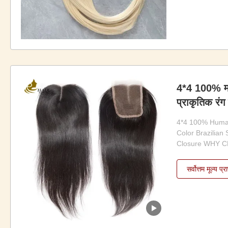
bleached 4.Doub
shedding & no ta
4*4 100% म
प्राकृतिक रंग
भाग फीता सम
4*4 100% Human
Color Brazilian 
Closure WHY C
Experience: Our
years of experie
सर्वोत्तम मूल्य प्रा
Delivery Quanti
shipped by DHL
Ability: We have 