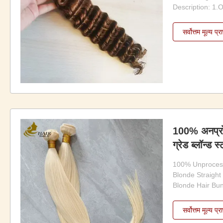
Description: 1.
100% premium h
selected for br
सर्वोत्तम मूल्य प्रा
hair extensions,
applications. The
naturally healthy,
100% अनप्रोस
ग्रेड ब्लॉन्ड स्
613 ब्लॉन्ड हे
100% Unprocess
Blonde Straigh
Blonde Hair Bun
1.100% virgin hu
synthetic 2.Ste
सर्वोत्तम मूल्य प्रा
with full cuticl