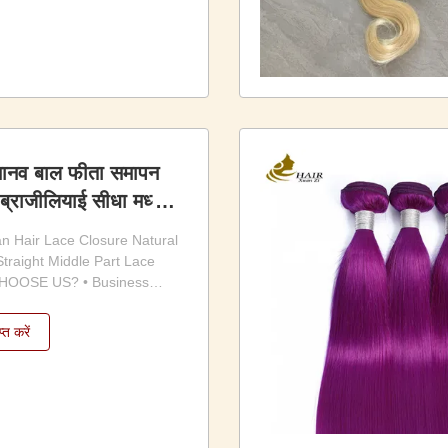
le weft to ensure no
ngle ...
ानव बाल फीता समापन
 ब्राजीलियाई सीधा मध्य
ापन
 Hair Lace Closure Natural
Straight Middle Part Lace
HOOSE US? • Business
 factory with more than 10
nce in hair industry.•
प्त करें
ty: Hundreds of bags/boxes
/FedEx every day.• Supply
...