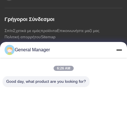
Γρήγοροι Σύνδεσμοι
Σπίτι
Σχετικά με εμάς
προϊόντα
Επικοινωνήστε μαζί μας
Πολιτική απορρήτου
Sitemap
General Manager
Επικοινωνήστε μαζί μας
6:26 AM
Διεύθυνση: Οδός Xingfu Δήμος Licheng Πόλη Jinan, επαρχία
Shandong
Good day, what product are you looking for?
Ηλεκτρονικό:
penny@human-hairbundles.com
Τηλ.: 86-0531-15969700649
Ερώτηση Τώρα