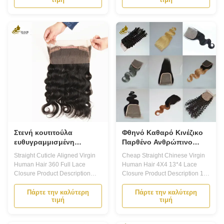
a type of hair extension that is
Material: Swiss Lace/French
sewn or glued onto the hairline
Lace Hair Feeling: Soft, Clean,
to give the appearance of a
Healthy Hair End Hair Quality:
natural hairline. Our Human
No Smell No Shedding No
Hair Lace Closure is made of
Tangle Color: Natural Color 1.
high...
The Human Hair Lace ...
Στενή κουτιτούλα
Φθηνό Καθαρό Κινέζικο
ευθυγραμμισμένη
Παρθένο Ανθρώπινο
παρθένα ανθρώπινη
Μαλλί 4X4 13*4 Κλειδί
Straight Cuticle Aligned Virgin
Cheap Straight Chinese Virgin
τρίχα 360 πλήρης
Δαντέλα
Human Hair 360 Full Lace
Human Hair 4X4 13*4 Lace
κλείσιμο δαντέλα
Closure Product Description
Closure Product Description 1.
Human Hair Lace Closure -
Hair color We have full various
Your Secret to Perfect Hair! Our
colors or customized, dark
Πάρτε την καλύτερη
Πάρτε την καλύτερη
τιμή
τιμή
Human Hair Lace Closure is
colors, medium colors, light
designed to give you a flawless
colors,blonde colors,piano
and natural look. Made with
colors,highlight omber T colors.