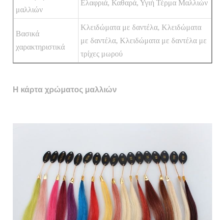
Ελαφριά, Καθαρά, Υγιή Τέρμα Μαλλιών
μαλλιών
Κλειδώματα με δαντέλα, Κλειδώματα
Βασικά
με δαντέλα, Κλειδώματα με δαντέλα με
χαρακτηριστικά
τρίχες μωρού
Η κάρτα χρώματος μαλλιών