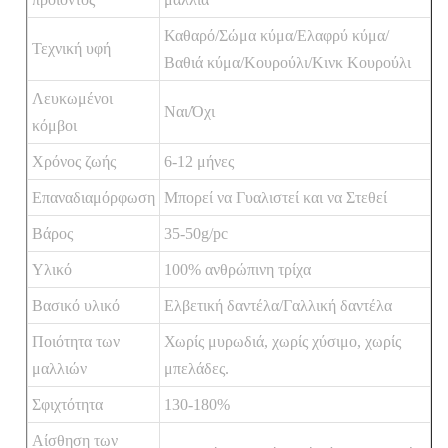
Καθαρό/Σώμα κύμα/Ελαφρύ κύμα/
Τεχνική υφή
Βαθιά κύμα/Κουρούλι/Κινκ Κουρούλι
Λευκωμένοι
Ναι/Όχι
κόμβοι
Χρόνος ζωής
6-12 μήνες
Επαναδιαμόρφωση
Μπορεί να Γυαλιστεί και να Στεθεί
Βάρος
35-50g/pc
Υλικό
100% ανθρώπινη τρίχα
Βασικό υλικό
Ελβετική δαντέλα/Γαλλική δαντέλα
Ποιότητα των
Χωρίς μυρωδιά, χωρίς χύσιμο, χωρίς
μαλλιών
μπελάδες.
Σφιχτότητα
130-180%
Αίσθηση των