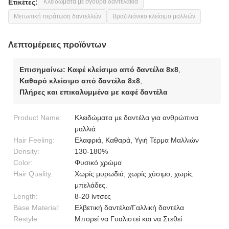
Ετικέτες:
Κλειδώματα με σγουρά δαντελάκια
Μετωπική περάτωση δαντελλών
Βραζιλιάνικο κλείσιμο μαλλιών
Λεπτομέρειες προϊόντων
Επισημαίνω:
Καφέ κλείσιμο από δαντέλα 8x8
,
Καθαρό κλείσιμο από δαντέλα 8x8
,
Πλήρες και επικαλυμμένα με καφέ δαντέλα
Product Name:
Κλειδώματα με δαντέλα για ανθρώπινα
μαλλιά
Hair Feeling:
Ελαφριά, Καθαρά, Υγιή Τέρμα Μαλλιών
Density:
130-180%
Color:
Φυσικό χρώμα
Hair Quality:
Χωρίς μυρωδιά, χωρίς χύσιμο, χωρίς
μπελάδες.
Length:
8-20 ίντσες
Base Material:
Ελβετική δαντέλα/Γαλλική δαντέλα
Restyle:
Μπορεί να Γυαλιστεί και να Στεθεί