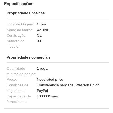
Especificações
Propriedades básicas
Local de Origem:
China
Nome da Marca:
XZHAIR
Certificação:
CE
Número do
001
modelo:
Propriedades comerciais
Quantidade
1 peça
mínima de pedido:
Preço:
Negotiated price
Condições de
Transferência bancária, Western Union,
pagamento:
PayPal
Capacidade de
100000/ mês
fornecimento: