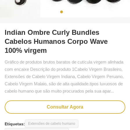
Indian Ombre Curly Bundles
Cabelos Humanos Corpo Wave
100% virgem
Gráfico de produtos brutos baratos de cutícula virgem alinhada
com encaixe Descrição do produto 1Cabelo Virgem Brasileiro,
Extensões de Cabelo Virgem Indiana, Cabelo Virgem Peruano,
Cabelo Virgem Malaio, são de alta qualidade.tipos luxuosos de
cabelo humano que são muito procurados pela sua apar...
Consultar Agora
Etiquetas:
Extensões de cabelo humano