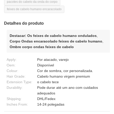
pacotes do cabelo da onda do corpo
feixes de cabelo humano encaracolado
Detalhes do produto
Destacar:
Os feixes de cabelo humano ondulados
,
Corpo Ondas encaracolado feixes de cabelo humano
,
Ombre corpo ondas feixes de cabelo
Apply:
Por atacado, varejo
Oem:
Disponível
Colour:
Cor de sombra, cor personalizada.
Hair Grade:
Cabelo humano virgem premium
Extension Type:
o cabelo tece
Durability:
Pode durar até um ano com cuidados
adequados
Shipping:
DHL/Fedex
Inches From:
14-24 polegadas