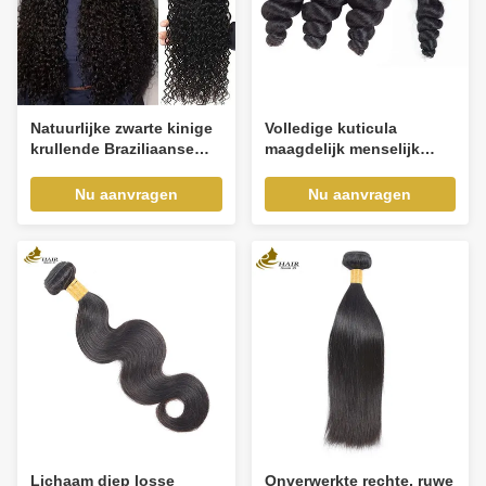
Natuurlijke zwarte kinige
Volledige kuticula
krullende Braziliaanse
maagdelijk menselijk
menselijk haar Bundels
haar weefsel diepe losse
Haarverlengingen Weft
golfbundels
Nu aanvragen
Nu aanvragen
Lichaam diep losse
Onverwerkte rechte, ruwe