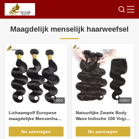
Maagdelijk menselijk haarweefsel
VIDEO
VIDEO
Lichaamgolf Europese
Natuurlijke Zwarte Body
maagdelijke Mensenhaar
Wave Indische 100 Virgin
weefsel Remy
Menselijk Haar Weft
maagdelijke kuticula haar
Bundels Met Sluiting
Nu aanvragen
Nu aanvragen
Dubbel getrokken volume
OEM