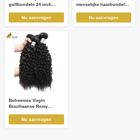
golfbundels 24 inch
menselijke haarbundels
natuurlijk zwart
weefsel Peruaans
Bourgogne bruin
Nu aanvragen
Nu aanvragen
Boheemse Virgin
Braziliaanse Remy
Mensenhaar Bundels Met
Dubbele Weft
Nu aanvragen