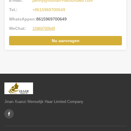
E-mail:
penny@human-hairbundles.com
Tel.:
+8615969700649
WhatsAppen:
8615969700649
WeChat:
15969700649
Nu aanvragen
Jinan Xuanzi Menselijk Haar Limited Company