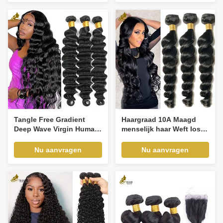
weefsel
Tangle Free Gradient
Haargraad 10A Maagd
Deep Wave Virgin Human
menselijk haar Weft losse
Hair Bundles Extensies
golf stijl kan worden
geverfd
Nu aanvragen
Nu aanvragen