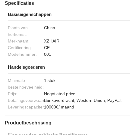
Specificaties
Basiseigenschappen
Plaats van
China
herkomst:
Merknaam:
XZHAIR
Certificering:
CE
Modelnummer:
001
Handelsgoederen
Minimale
1 stuk
bestelhoeveelheid:
Prijs:
Negotiated price
Betalingsvoorwaarden:
Bankoverdracht, Western Union, PayPal.
Leveringscapaciteit:
100000/ maand
Productbeschrijving