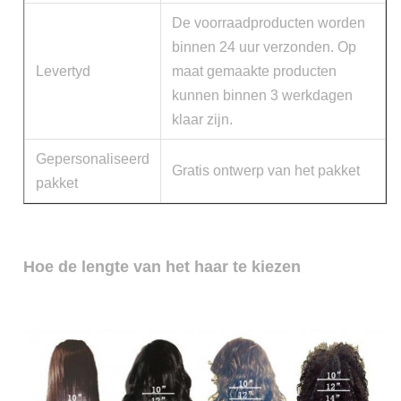
De voorraadproducten worden
binnen 24 uur verzonden. Op
Levertyd
maat gemaakte producten
kunnen binnen 3 werkdagen
klaar zijn.
Gepersonaliseerd
Gratis ontwerp van het pakket
pakket
Hoe de lengte van het haar te kiezen