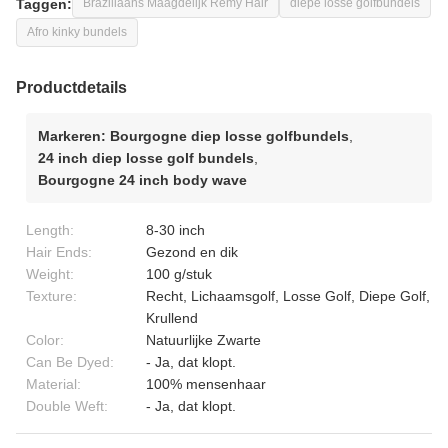
Taggen:
Braziliaans Maagdelijk Remy Hair
diepe losse golfbundels
Afro kinky bundels
Productdetails
Markeren:
Bourgogne diep losse golfbundels
,
24 inch diep losse golf bundels
,
Bourgogne 24 inch body wave
Length:
8-30 inch
Hair Ends:
Gezond en dik
Weight:
100 g/stuk
Texture:
Recht, Lichaamsgolf, Losse Golf, Diepe Golf,
Krullend
Color:
Natuurlijke Zwarte
Can Be Dyed:
- Ja, dat klopt.
Material:
100% mensenhaar
Double Weft:
- Ja, dat klopt.