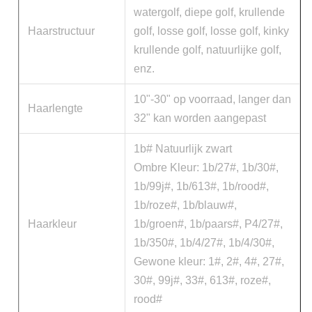
watergolf, diepe golf, krullende
Haarstructuur
golf, losse golf, losse golf, kinky
krullende golf, natuurlijke golf,
enz.
10"-30" op voorraad, langer dan
Haarlengte
32" kan worden aangepast
1b# Natuurlijk zwart
Ombre Kleur: 1b/27#, 1b/30#,
1b/99j#, 1b/613#, 1b/rood#,
1b/roze#, 1b/blauw#,
Haarkleur
1b/groen#, 1b/paars#, P4/27#,
1b/350#, 1b/4/27#, 1b/4/30#,
Gewone kleur: 1#, 2#, 4#, 27#,
30#, 99j#, 33#, 613#, roze#,
rood#