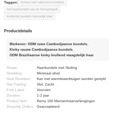
Taggen:
human hair extensions bundels
het haarbundels van de lichaamsgolf
krullende bundels menselijk haar
Productdetails
Markeren:
ODM ruwe Cambodjaanse bundels
,
Kinky rauwe Cambodjaanse bundels
,
ODM Braziliaanse kinky krullend maagdelijk haar
Shape:
Haarbundels met Sluiting
Shedding:
Minimaal afval
Heat Resistant:
Kan met warmtewerktuigen worden gestyld
Hair Feeling:
Vlot, Zacht
Free Label:
Voorzien
Duration:
1-2 jaar
Product Item:
Remy 100 Mensenhaarverlengingen
Dropship Orders:
Geaccepteerd