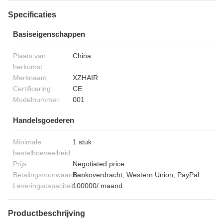
Specificaties
Basiseigenschappen
Plaats van
China
herkomst:
Merknaam:
XZHAIR
Certificering:
CE
Modelnummer:
001
Handelsgoederen
Minimale
1 stuk
bestelhoeveelheid:
Prijs:
Negotiated price
Betalingsvoorwaarden:
Bankoverdracht, Western Union, PayPal.
Leveringscapaciteit:
100000/ maand
Productbeschrijving