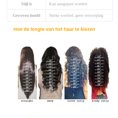
Stijl is
Kan aangepast worden
Geweven hoofd
Sterke weefsel, geen verwerping
Hoe de lengte van het haar te kiezen