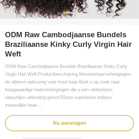
ODM Raw Cambodjaanse Bundels
Braziliaanse Kinky Curly Virgin Hair
Weft
ODM Raw Cambodjaanse Bundels Braziliaanse Kinky Curly
Virgin Hair Weft Productbeschrijving Mensenhaarverlengingen:
de ultieme oplossing voor mooi haar Bent u op zoek naar
hoogwaardige haarverlengingen die u een vlekkeloze,
natuurlijke uitstraling geven?Onze superieure Indiase
menselijke haar ...
Nu aanvragen