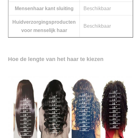
Mensenhaar kant sluiting
Beschikbaar
Huidverzorgingsproducten
Beschikbaar
voor menselijk haar
Hoe de lengte van het haar te kiezen