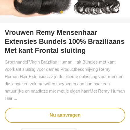
Vrouwen Remy Mensenhaar
Extensies Bundels 100% Braziliaans
Met kant Frontal sluiting
Groothandel Virgin Brazilian Human Hair Bundles met kant
voorkant sluiting voor dames Productbeschrijving Remy
Human Hair Extensions zijn de ultieme oplossing voor mensen
die lengte en volume willen toevoegen aan hun haar.een
natuurlijke en naadloze mix met je eigen haarMet Remy Human
Hair ...
Nu aanvragen