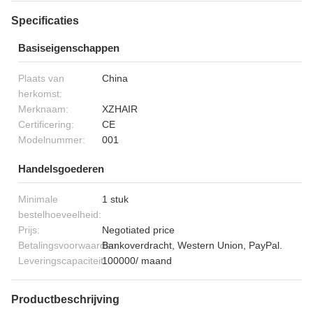
Specificaties
Basiseigenschappen
Plaats van
China
herkomst:
Merknaam:
XZHAIR
Certificering:
CE
Modelnummer:
001
Handelsgoederen
Minimale
1 stuk
bestelhoeveelheid:
Prijs:
Negotiated price
Betalingsvoorwaarden:
Bankoverdracht, Western Union, PayPal.
Leveringscapaciteit:
100000/ maand
Productbeschrijving