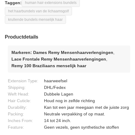
Taggen:
human hair extensions bundels
het haarbundels van de lichaamsgolf
krullende bundels menselijk haar
Productdetails
Markeren:
Dames Remy Mensenhaarverlengingen
,
Lace Frontale Remy Mensenhaarverlengingen
,
Remy 100 Braziliaans menselijk haar
Extension Type:
haarweefsel
Shipping:
DHL/Fedex
Weft Head:
Dubbele Lagen
Hair Cuticle:
Houd nog in zelfde richting
Durability:
Kan tot een jaar meegaan met de juiste zorg
Packing:
Neutrale verpakking of op maat.
Inches From:
14 tot 24 inch.
Feature:
Geen vezels, geen synthetische stoffen