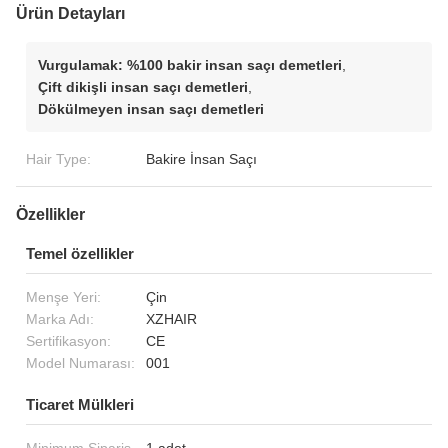
Ürün Detayları
Vurgulamak:
%100 bakir insan saçı demetleri
,
Çift dikişli insan saçı demetleri
,
Dökülmeyen insan saçı demetleri
Hair Type:
Bakire İnsan Saçı
Özellikler
Temel özellikler
Menşe Yeri:
Çin
Marka Adı:
XZHAIR
Sertifikasyon:
CE
Model Numarası:
001
Ticaret Mülkleri