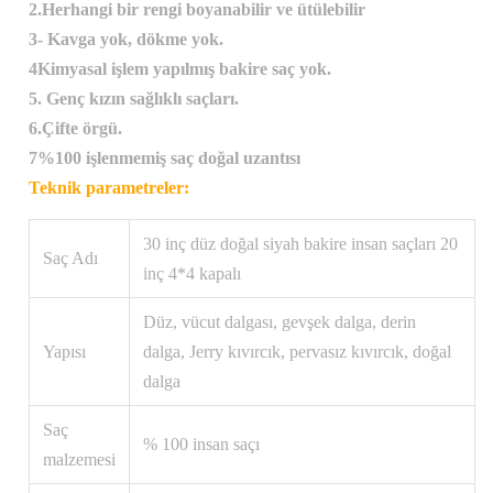
2.Herhangi bir rengi boyanabilir ve ütülebilir
3- Kavga yok, dökme yok.
4Kimyasal işlem yapılmış bakire saç yok.
5. Genç kızın sağlıklı saçları.
6.Çifte örgü.
7%100 işlenmemiş saç doğal uzantısı
Teknik parametreler:
30 inç düz doğal siyah bakire insan saçları 20
Saç Adı
inç 4*4 kapalı
Düz, vücut dalgası, gevşek dalga, derin
Yapısı
dalga, Jerry kıvırcık, pervasız kıvırcık, doğal
dalga
Saç
% 100 insan saçı
malzemesi