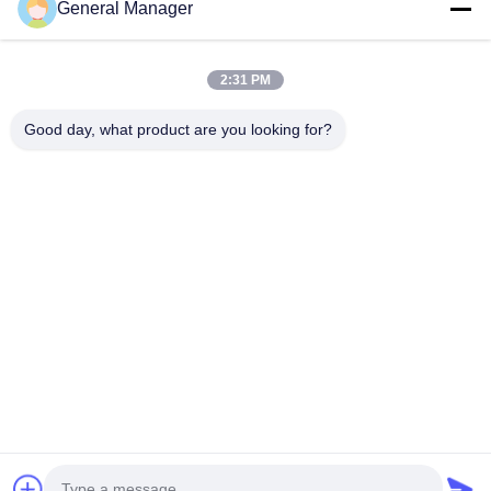
General Manager
Bizimle İletişim
2:31 PM
Adres: Xingfu Yolu Licheng Bölgesi Jinan Şehri, Shandong
Eyaleti
Good day, what product are you looking for?
E-posta:
penny@human-hairbundles.com
tel: 0086-531-15969700649
Şimdi Sor
Daha fazla bilgi için lütfen bize bir talep göndermekten
çekinmeyin.
Şimdi Sor
Copyright © 2024-2026
Jinan Xuanzi Human Hair Limited Company
. Her