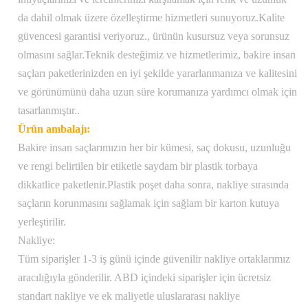
nakliye, 1-2 iş günü içinde işlenmiş siparişler
da dahil olmak üzere özelleştirme hizmetleri sunuyoruz.Kalite
Nakliye:
ve USPS Priority Mail üzerinden gönderilen,
güvencesi garantisi veriyoruz., ürünün kusursuz veya sorunsuz
ek ücret karşılığında uluslararası nakliye
olmasını sağlar.Teknik desteğimiz ve hizmetlerimiz, bakire insan
mevcuttur
saçları paketlerinizden en iyi şekilde yararlanmanıza ve kalitesini
ve görünümünü daha uzun süre korumanıza yardımcı olmak için
tasarlanmıştır..
Ürün ambalajı:
Bakire insan saçlarımızın her bir kümesi, saç dokusu, uzunluğu
ve rengi belirtilen bir etiketle saydam bir plastik torbaya
dikkatlice paketlenir.Plastik poşet daha sonra, nakliye sırasında
saçların korunmasını sağlamak için sağlam bir karton kutuya
yerleştirilir.
Nakliye:
Tüm siparişler 1-3 iş günü içinde güvenilir nakliye ortaklarımız
aracılığıyla gönderilir. ABD içindeki siparişler için ücretsiz
standart nakliye ve ek maliyetle uluslararası nakliye