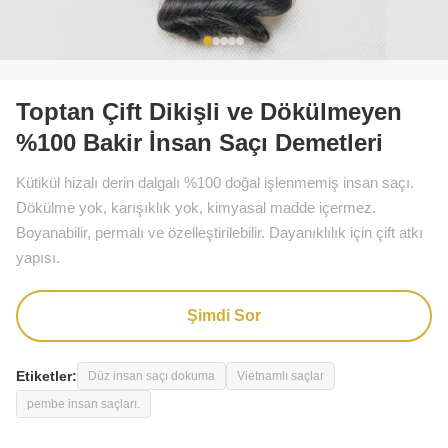
Toptan Çift Dikişli ve Dökülmeyen
%100 Bakir İnsan Saçı Demetleri
Kütikül hizalı derin dalgalı %100 doğal işlenmemiş insan saçı.
Dökülme yok, karışıklık yok, kimyasal madde içermez.
Boyanabilir, permalı ve özelleştirilebilir. Dayanıklılık için çift atkı
yapısı.
Şimdi Sor
Etiketler:
Düz insan saçı dokuma
Vietnamlı saçlar
pembe insan saçları.