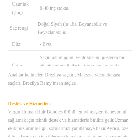
Uzunluk
8-40 inç stokta.
((Inç)
Doğal Siyah ((# 1b), Boyanabilir ve
Saç rengi
Beyazlanabilir.
Düz:
- Evet.
Saçın uzunluğunu ve dokusunu gösteren bir
Ürün
etiketle güvenli plastik torba, ön tarafında
ambalajı:
şirket logosu bulunan zarif siyah bir kutuya
Anahtar kelimeler: Brezilya saçları, Malezya vücut dalgası
yerleştirilmiştir
saçları, Brezilya Remy insan saçları
Taşıma
1 PC/Polybag
Destek ve Hizmetler:
Paketi:
Virgin Human Hair Bundles ürünü, en iyi müşteri deneyimini
Ağırlık:
100 gram
sağlamak için teknik destek ve hizmetlerle birlikte gelir.Uzman
ekibimiz ürünle ilgili sorularınızı yanıtlamaya hazır.Ayrıca, özel
Amerika Birleşik Devletleri içinde ücretsiz
ihtiyaçlarınızı ve tercihlerinizi karşılamak için renk ve uzunluk