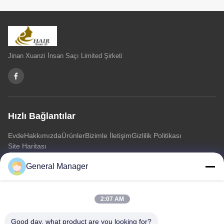
Jinan Xuanzi İnsan Saçı Limited Şirketi
Hızlı Bağlantılar
Evde
Hakkımızda
Ürünler
Bizimle İletişim
Gizlilik Politikası
Site Haritası
General Manager
Bizimle İletişim
2:07 AM
Adres: Xingfu Yolu Licheng Bölgesi Jinan Şehri, Shandong
Eyaleti
Good day, what product are you looking for?