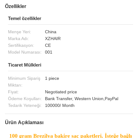
Özellikler
Temel özellikler
Menşe Yeri:
China
Marka Adı:
XZHAIR
Sertifikasyon:
CE
Model Numarası:
001
Ticaret Mülkleri
Minimum Sipariş
1 piece
Miktarı:
Fiyat:
Negotiated price
Ödeme Koşulları:
Bank Transfer, Western Union,PayPal
Tedarik Yeteneği:
100000/ Month
Ürün Açıklaması
100 gram Brezilya bakire saç paketleri. İsteğe bağlı