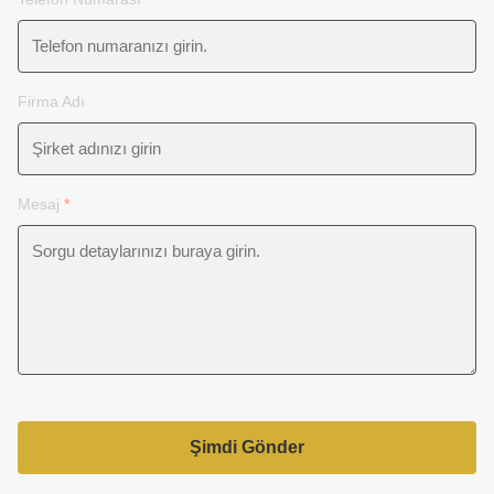
Firma Adı
Mesaj
*
Şimdi Gönder