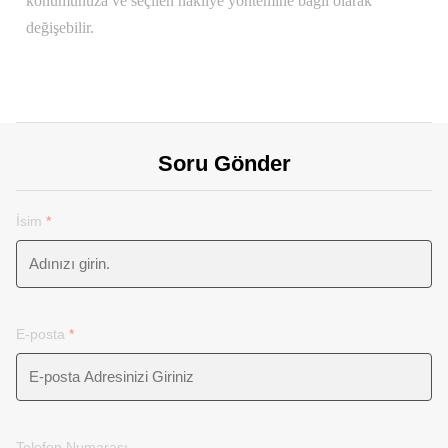
konumunuza ve seçilen nakliye yöntemine bağlı olarak
değişebilir.
Soru Gönder
İsim
*
E-posta
*
Telefon Numarası