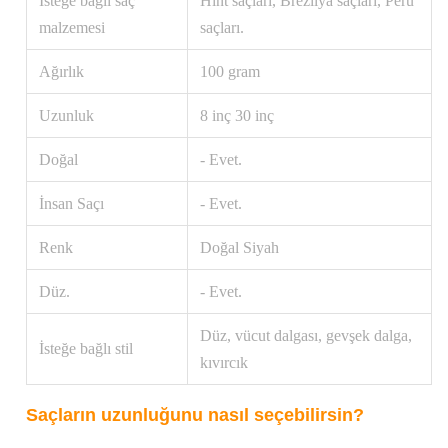
İsteğe bağlı saç
Hint saçları, Brezilya saçları, Peru
malzemesi
saçları.
Ağırlık
100 gram
Uzunluk
8 inç 30 inç
Doğal
- Evet.
İnsan Saçı
- Evet.
Renk
Doğal Siyah
Düz.
- Evet.
Düz, vücut dalgası, gevşek dalga,
İsteğe bağlı stil
kıvırcık
Saçların uzunluğunu nasıl seçebilirsin?