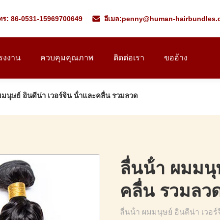
ทร: 86-0531-15969700649
อีเมล:
penny@human-hairbundles.
โรงงาน
ควบคุมคุณภาพ
ติดต่อเรา
ขออ้าง
ผมมนุษย์ อินดีน่า เวอร์จิน น้ําและคลื่น รวมลวด
ลื่นน้ํา ผมมนุ
คลื่น รวมลว
ลื่นน้ํา ผมมนุษย์ อินดีน่า เว