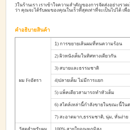
3ในร้านเรา เราเข้าใจความสําคัญของการจัดส่งอย่างรวดเร็ว
ว่า คุณจะได้รับผมของคุณในเร็วที่สุดเท่าที่จะเป็นไปได้ เ
คําอธิบายสินค้า
1
) การขยายเส้นผมที่ทนความร้อน
2) ผิวหนังเต็มในทิศทางเดียวกัน
3) สบายและธรรมชาติ
ผม Fe
อัตรา
4)ปลายเต็ม ไม่มีการแยก
5) แพ็คเดียวสามารถทําหัวเต็ม
6) สไตล์เหล่านี้กําลังขายในขณะนี้ใน
7) สะอาดมาก,ธรรมชาติ, นุ่ม, หั่นง่าย
วัสดุสําหรับผม
100% สายใยอุณหภูมิสูง