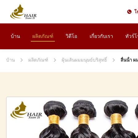
โ
บ้าน
ผลิตภัณฑ์
วิดีโอ
เกี่ยวกับเรา
ทัวร์
บ้าน
ผลิตภัณฑ์
ผุ้นเส้นผมมนุษย์บริสุทธิ์
ลื่นน้ํา 