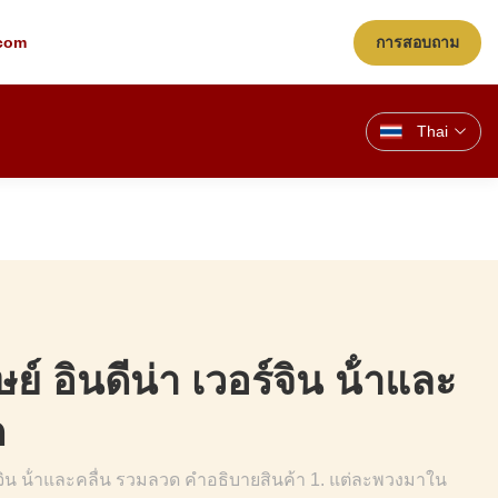
com
การสอบถาม
Thai
ษย์ อินดีน่า เวอร์จิน น้ําและ
ด
อร์จิน น้ําและคลื่น รวมลวด คําอธิบายสินค้า 1. แต่ละพวงมาใน