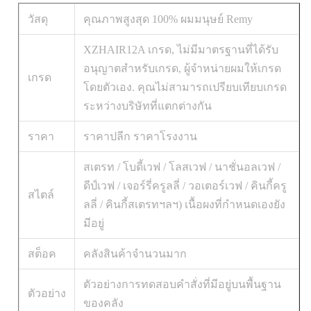
วัสดุ
คุณภาพสูงสุด 100% ผมมนุษย์ Remy
XZHAIR12A เกรด, ไม่มีมาตรฐานที่ได้รับ
อนุญาตสําหรับเกรด, ผู้จําหน่ายผมให้เกรด
เกรด
โดยตัวเอง. คุณไม่สามารถเปรียบเทียบเกรด
ระหว่างบริษัทที่แตกต่างกัน
ราคา
ราคาปลีก ราคาโรงงาน
สเตรท / โบดี้เวฟ / โลสเวฟ / นาชั่นอลเวฟ /
ดีป์เวฟ / เจอร์รี่ครูลลี่ / วอเตอร์เวฟ / คินกี้ครู
สไตล์
ลลี่ / คินกี้สเตรทฯลฯ) เนื้อผงที่กําหนดเองยัง
มีอยู่
สต็อค
คลังสินค้าจํานวนมาก
ตัวอย่างการทดสอบคําสั่งที่มีอยู่บนพื้นฐาน
ตัวอย่าง
ของคลัง