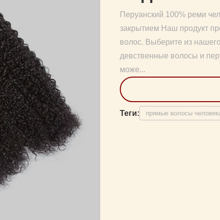
Перуанский 100% реми чело
закрытием Наш продукт пр
волос. Выберите из нашег
девственные волосы и пер
може...
Теги:
прямые волосы человек