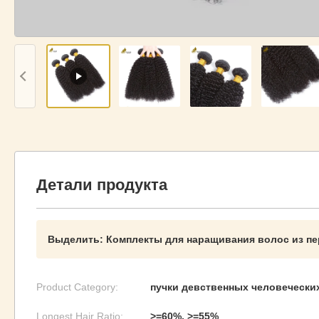
Детали продукта
Выделить:
Комплекты для наращивания волос из пе
Product Category:
пучки девственных человечески
Longest Hair Ratio:
>=60%, >=55%