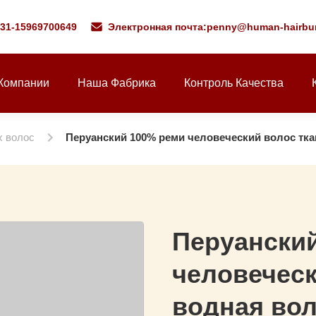
531-15969700649
Электронная почта:
penny@human-hairbu
Компании
Наша Фабрика
Контроль Качества
х волос
Перуанский 100% реми человеческий волос тка
Перуански
человеческ
водная вол