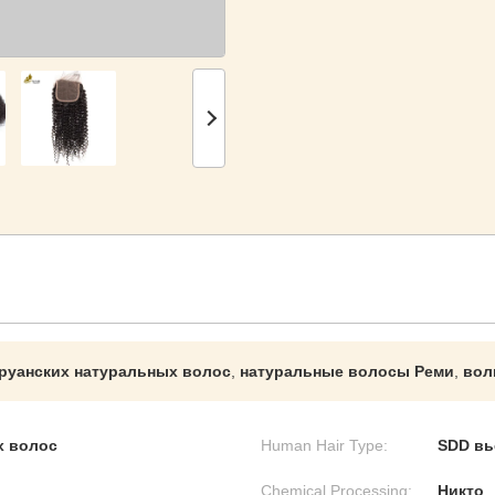
руанских натуральных волос
,
натуральные волосы Реми
,
вол
х волос
Human Hair Type:
SDD вь
Chemical Processing:
Никто