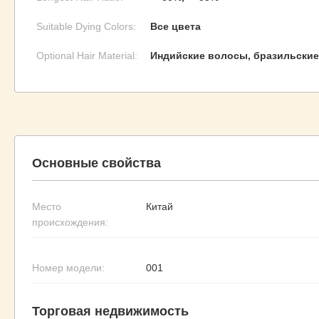
Suitable Dying Colors:
Все цвета
Optional Hair Material:
Индийские волосы, бразильские
Основные свойства
Место
Китай
происхождения:
Номер модели:
001
Торговая недвижимость