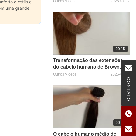
Outros Vídeos
2026-07-17
orto e estilo.e
 com uma grande
00:15
Transformação das extensões
do cabelo humano de Brown
Brown de 20 polegadas
Outros Vídeos
2026-07-12
CONTATO
00:22
O cabelo humano médio de