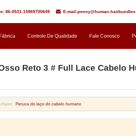
ne: 86-0531-15969700649
E-mail:
penny@human-hairbundles
Fábrica
Controle De Qualidade
Fale Conosco
P
Osso Reto 3 # Full Lace Cabelo 
-chave:
Peruca do laço do cabelo humano