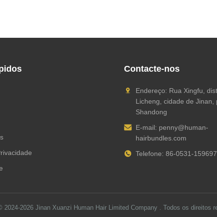
pidos
Contacte-nos
Endereço: Rua Xingfu, dist
Licheng, cidade de Jinan, 
Shandong
E-mail:
penny@human-
s
hairbundles.com
Privacidade
Telefone: 86-0531-15969
e
 © 2024-2026
Jinan Xuanzi Human Hair Limited Company
. Todos os direitos r