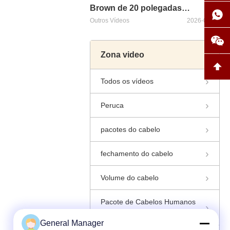
Brown de 20 polegadas
empacota a categoria 12A
Outros Vídeos
2026-07-12
Zona video
Todos os vídeos
00:10
Peruca
Gráfico 100% de extensão de
pacotes do cabelo
cabelo humano em bruto de
visão de cutícula alinhada de
pacotes do cabelo
2023-12-21
fechamento do cabelo
cores retas
Volume do cabelo
Pacote de Cabelos Humanos
Brasileiros
General Manager
00:05