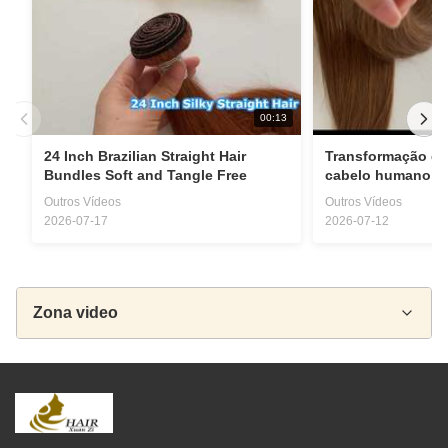
00:13
24 Inch Brazilian Straight Hair
Transformação da
Bundles Soft and Tangle Free
cabelo humano d
20 polegadas
Outros Vídeos
Outros Vídeos
2026-07-17
2026-07-12
Zona video
Todos os vídeos
Peruca