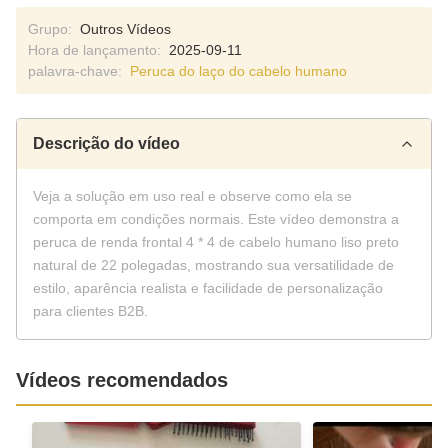
Grupo:
Outros Vídeos
Hora de lançamento:
2025-09-11
palavra-chave:
Peruca do laço do cabelo humano
Descrição do vídeo
Veja a solução em uso real e observe como ela se
comporta em condições normais. Este vídeo demonstra a
peruca de renda frontal 4 * 4 de cabelo humano liso preto
natural de 22 polegadas, mostrando sua versatilidade de
estilo, aparência realista e facilidade de personalização
para clientes B2B.
Vídeos recomendados