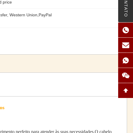
CONTATO
d price
sfer, Western Union,PayPal
os
mento perfeito para atender às suas necessidades.O cabelo