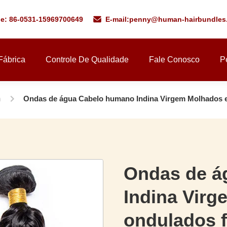
ne: 86-0531-15969700649
E-mail:
penny@human-hairbundles
Fábrica
Controle De Qualidade
Fale Conosco
P
m
Ondas de água Cabelo humano Indina Virgem Molhados e
Ondas de á
Indina Virg
ondulados f