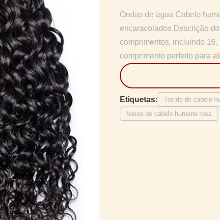
Ondas de água Cabelo huma
encaracolados Descrição do
comprimentos, incluindo 16,
comprimento perfeito para a
Etiquetas:
Tecido de cabelo h
feixes de cabelo humano rosa