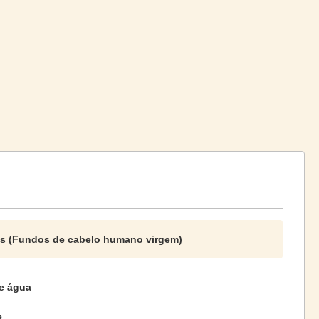
es (Fundos de cabelo humano virgem)
e água
e