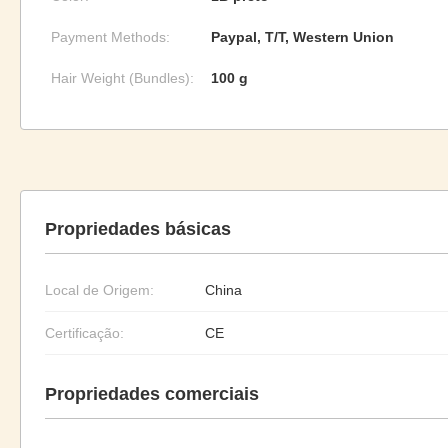
Payment Methods:
Paypal, T/T, Western Union
Hair Weight (Bundles):
100 g
Propriedades básicas
Local de Origem:
China
Certificação:
CE
Propriedades comerciais