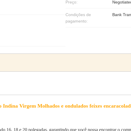
Preço:
Negotiate
Condições de
Bank Tran
pagamento:
Indina Virgem Molhados e ondulados feixes encaracolad
 16, 18 e 20 polegadas, garantindo que você possa encontrar o compri