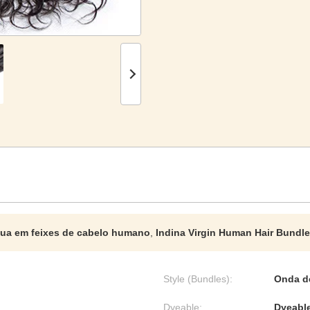
ua em feixes de cabelo humano
,
Indina Virgin Human Hair Bundl
Style (Bundles):
Onda d
Dyeable:
Dyeabl