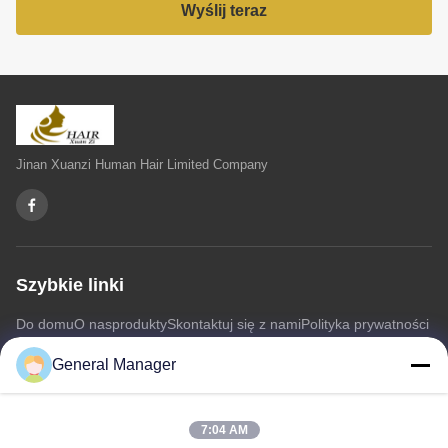
Wyślij teraz
Jinan Xuanzi Human Hair Limited Company
Szybkie linki
Do domu
O nas
produkty
Skontaktuj się z nami
Polityka prywatności
Sitemap
General Manager
Skontaktuj się z nami
7:04 AM