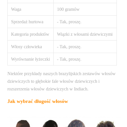
Waga
100 gramów
Sprzedaż hurtowa
- Tak, proszę.
Kategoria produktów
Wiązki z włosami dziewiczymi
Włosy człowieka
- Tak, proszę.
Wyrównanie łyżeczki
- Tak, proszę.
Niektóre przykłady naszych brazylijskich zestawów włosów
dziewiczych to głębokie fale włosów dziewiczych i
rozszerzenia włosów dziewiczych w Indiach.
Jak wybrać długość włosów