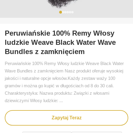
Peruwiańskie 100% Remy Włosy
ludzkie Weave Black Water Wave
Bundles z zamknięciem
Peruwiańskie 100% Remy Włosy ludzkie Weave Black Water
Wave Bundles z zamknięciem Nasz produkt oferuje wysokiej
jakości i naturalne opcje włosów.Każdy zestaw waży 100
gramów i można go kupić w długościach od 8 do 30 cali.
Charakterystyka: Nazwa produktu: Związki z włosami
dziewiczymi Włosy ludzkie: ...
Zapytaj Teraz