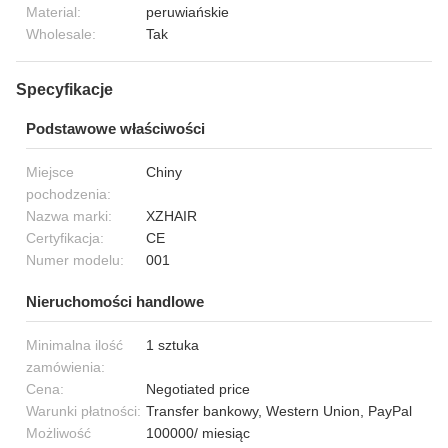
Material:
peruwiańskie
Wholesale:
Tak
Specyfikacje
Podstawowe właściwości
Miejsce
Chiny
pochodzenia:
Nazwa marki:
XZHAIR
Certyfikacja:
CE
Numer modelu:
001
Nieruchomości handlowe
Minimalna ilość
1 sztuka
zamówienia:
Cena:
Negotiated price
Warunki płatności:
Transfer bankowy, Western Union, PayPal
Możliwość
100000/ miesiąc