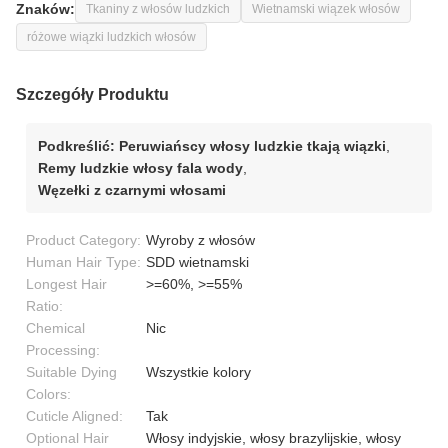
Znaków:
Tkaniny z włosów ludzkich
Wietnamski wiązek włosów
różowe wiązki ludzkich włosów
Szczegóły Produktu
Podkreślić:
Peruwiańscy włosy ludzkie tkają wiązki
,
Remy ludzkie włosy fala wody
,
Węzełki z czarnymi włosami
Product Category:
Wyroby z włosów
Human Hair Type:
SDD wietnamski
Longest Hair
>=60%, >=55%
Ratio:
Chemical
Nic
Processing:
Suitable Dying
Wszystkie kolory
Colors:
Cuticle Aligned:
Tak
Optional Hair
Włosy indyjskie, włosy brazylijskie, włosy