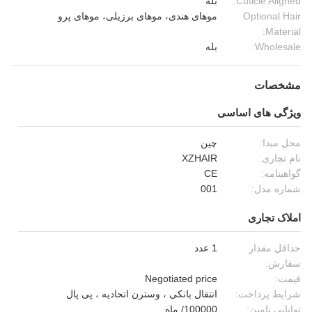
Cuticle Aligned:
بله
Optional Hair
موهای هندی، موهای برزیلی، موهای پرو
Material:
Wholesale:
بله
مشخصات
ویژگی های اساسی
محل مبدا:
چین
نام تجاری:
XZHAIR
گواهینامه:
CE
شماره مدل:
001
املاک تجاری
حداقل مقدار
1 عدد
سفارش:
قیمت:
Negotiated price
شرایط پرداخت:
انتقال بانکی ، وسترن اتحادیه ، پی پال
توانایی تامین:
100000/ ماه