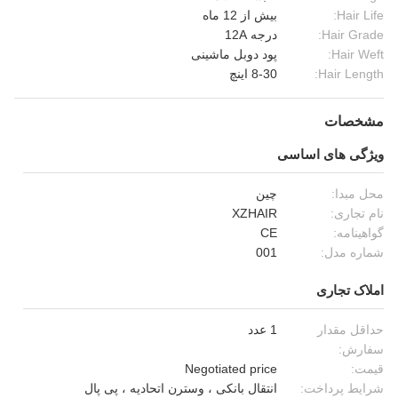
Hair Life:
بیش از 12 ماه
Hair Grade:
درجه 12A
Hair Weft:
پود دوبل ماشینی
Hair Length:
8-30 اینچ
مشخصات
ویژگی های اساسی
محل مبدا:
چین
نام تجاری:
XZHAIR
گواهینامه:
CE
شماره مدل:
001
املاک تجاری
حداقل مقدار
1 عدد
سفارش:
قیمت:
Negotiated price
شرایط پرداخت:
انتقال بانکی ، وسترن اتحادیه ، پی پال