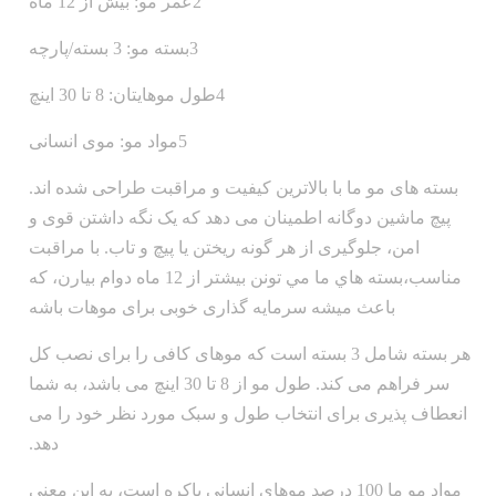
2عمر مو: بیش از 12 ماه
3بسته مو: 3 بسته/پارچه
4طول موهايتان: 8 تا 30 اينچ
5مواد مو: موی انسانی
بسته های مو ما با بالاترین کیفیت و مراقبت طراحی شده اند.
پیچ ماشین دوگانه اطمینان می دهد که یک نگه داشتن قوی و
امن، جلوگیری از هر گونه ریختن یا پیچ و تاب. با مراقبت
مناسب،بسته هاي ما مي تونن بيشتر از 12 ماه دوام بيارن، که
باعث میشه سرمایه گذاری خوبی برای موهات باشه
هر بسته شامل 3 بسته است که موهای کافی را برای نصب کل
سر فراهم می کند. طول مو از 8 تا 30 اینچ می باشد، به شما
انعطاف پذیری برای انتخاب طول و سبک مورد نظر خود را می
دهد.
مواد مو ما 100 درصد موهای انسانی باکره است، به این معنی