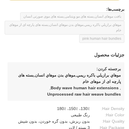
برچسب‌ها:
بافت موهای انسان,بسته های مو ویتنامی,بسته های موی صورتی انسان
موهاي برازيلي باکره ريمي,موهاي بدن موهاي انسان,بسته های پارچه ای از موهای
خام
pink human hair bundles
جزئیات محصول
برجسته کردن:
موهاي برازيلي باکره ريمي,موهاي بدن موهاي انسان,بسته های
پارچه ای از موهای خام
,
Body wave human hair extensions
,
Unprocessed raw hair weave bundles
130٪، 150٪، 180٪
Hair Density:
Hair Color:
رنگ طبیعی
Hair Quality:
بدون ریزش، بدون گره خوردن، بدون شپش
Hair Package:
3 بسته / لات