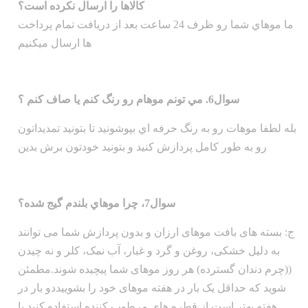
کالاها را ارسال نکرده است؟
ما موهاي شما رو ظرف 24 ساعت بعد از دریافت تمام پرداخت
ها ارسال ميکنيم
سوال6. مي تونم موهام رو رنگ کنم يا صاف کنم ؟
بله لطفا موهات رو به رنگ حرفه اي بپوشونيد تا بتونيد تمديداتون
رو به طور کامل پردازش کنيد و بتونيد خودتون برش بدين
سوال7، چرا موهاي بلندم گيج شده؟
ج: بسته های بافت موهای ارزان و بدون پردازش شما می توانند
به دلیل خشکی، روغن و گرد و غبار، آب نمک، کلر و نه چیدن
((چرم دندان گسترده) هر روز موهای شما پیچیده شوند.مطمئن
شوید که حداقل یک بار در هفته موهای خود را بشوییددو بار در
هفته بهتر است از قطره های مرطوب کننده استفاده کنید یا