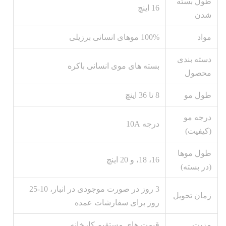
طول بسته
16 اينچ
شدن
مواد
100% موهای انسانی برزیلی
دسته بندی
بسته های موی انسانی باکره
محصول
طول مو
8 تا 36 اينچ
درجه مو
درجه 10A
(کیفیت)
طول موها
16، 18، و 20 اینچ
(در بسته)
3 روز در صورت موجودی در انبار، 10-25
زمان تحویل
روز برای سفارشات عمده
مزیت
قیمت های مستقیم کارخانه