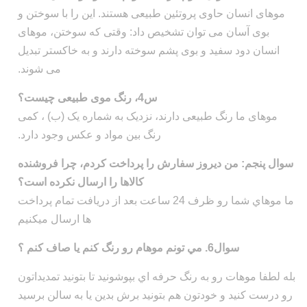
موهای انسان حاوی پروتئین طبیعی هستند. این را با سوختن و
بوی آسان می توان تشخیص داد: وقتی که سوختن، موهای
انسان دود سفید و بوی پشم سوخته دارند و به خاکستر تبدیل
می شوند.
س4، رنگ موی طبیعی چیست؟
موهای ما رنگ طبیعی دارند، نزدیک به شماره یک (ب) ، کمی
رنگ بین مواد و عکس وجود دارد.
سوال پنجم: من دیروز سفارش را پرداخت کردم، چرا فروشنده
کالاها را ارسال نکرده است؟
ما موهاي شما رو ظرف 24 ساعت بعد از دریافت تمام پرداخت
ها ارسال ميکنيم
سوال6. مي تونم موهام رو رنگ کنم يا صاف کنم ؟
بله لطفا موهات رو به رنگ حرفه اي بپوشونيد تا بتونيد تمديداتون
رو درست کنيد و خودتون هم بتونيد برش بدين يا به سالن برسيد