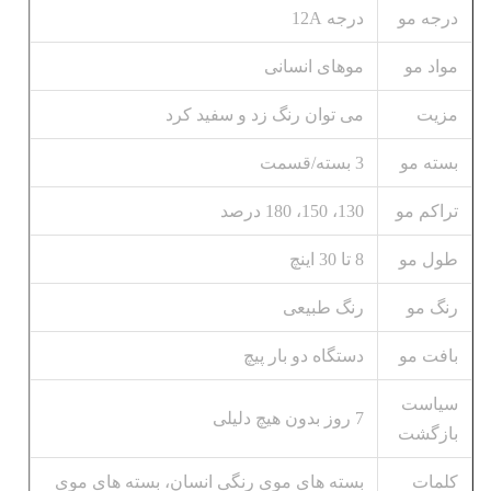
درجه مو
درجه 12A
مواد مو
موهای انسانی
مزیت
می توان رنگ زد و سفید کرد
بسته مو
3 بسته/قسمت
تراکم مو
130، 150، 180 درصد
طول مو
8 تا 30 اينچ
رنگ مو
رنگ طبیعی
بافت مو
دستگاه دو بار پیچ
سیاست
7 روز بدون هیچ دلیلی
بازگشت
کلمات
بسته های موی رنگی انسان، بسته های موی