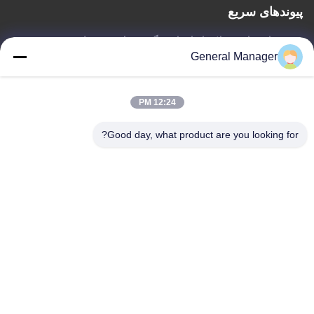
پیوندهای سریع
خونه
درباره ما
محصولات
با ما تماس بگیرید
سیاست حفظ حریم خصوصی
نقشه سایت
General Manager
12:24 PM
با ما تماس بگیرید
Good day, what product are you looking for?
نشانی: جاده Xingfu منطقه Licheng شهر جینان، استان شان دونگ
ایمیل:
penny@human-hairbundles.com
تلفن: 0086-531-15969700649
درخواست الان
در صورت تمایل، برای کسب اطلاعات بیشتر با ما تماس بگیرید.
درخواست الان