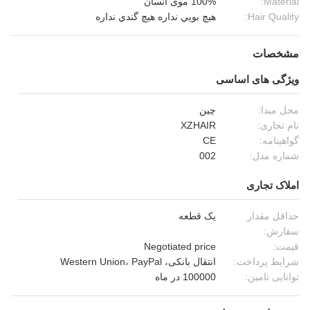
Material:
100% موی انسان
Hair Quality:
هيچ بويي نداره هيچ گندي نداره
مشخصات
ویژگی های اساسی
محل مبدا:
چین
نام تجاری:
XZHAIR
گواهینامه:
CE
شماره مدل:
002
املاک تجاری
حداقل مقدار
یک قطعه
سفارش:
قیمت:
Negotiated price
شرایط پرداخت:
انتقال بانکی، Western Union، PayPal
توانایی تامین:
100000 در ماه