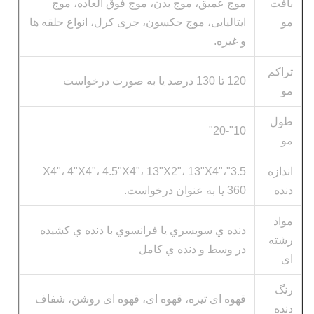
بافت
موج عمیق، موج بدن، موج فوق العاده، موج
مو
ایتالیایی، موج جکسون، جری کرل، انواع حلقه ها
و غیره.
تراکم
120 تا 130 درصد یا به صورت درخواست
مو
طول
10"-20"
مو
اندازه
3.5"X4"، 4"X4"، 4.5"X4"، 13"X2"، 13"X4"،
دنده
360 یا به عنوان درخواست.
مواد
دنده ي سويسري يا فرانسوي با دنده ي کشيده
رشته
در وسط و دنده ي کامل
ای
رنگ
قهوه ای تیره، قهوه ای، قهوه ای روشن، شفاف
دنده