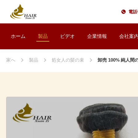
電話番
ホーム
製品
ビデオ
企業情報
会社案
家へ
製品
処女人の髪の束
卸売 100% 純人