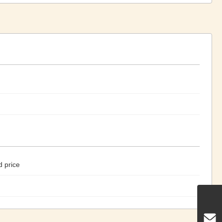
d price
月