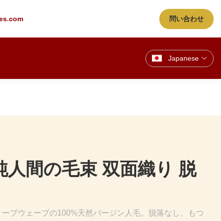
es.com
問い合わせ
Japanese
 純人間の毛束 双面織り 脱
ープウェーブの100%天然バージン人毛。脱落なし、もつ