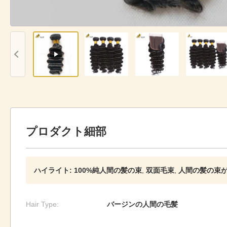
プロダクト細部
ハイライト:
100%純人間の髪の束
,
双面毛束
,
人間の髪の束
Hair Type:
バージンの人間の毛髪