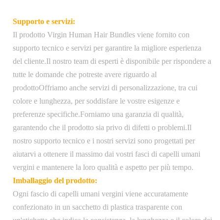
Pacco di
1 PC/Polybag
Supporto e servizi:
trasporto:
Il prodotto Virgin Human Hair Bundles viene fornito con
Peso:
100 grammi
supporto tecnico e servizi per garantire la migliore esperienza
del cliente.Il nostro team di esperti è disponibile per rispondere a
Spedizione gratuita negli Stati Uniti, ordini
tutte le domande che potreste avere riguardo al
elaborati entro 1-2 giorni lavorativi e spediti
Spedizione:
prodottoOffriamo anche servizi di personalizzazione, tra cui
tramite USPS Priority Mail, spedizione
colore e lunghezza, per soddisfare le vostre esigenze e
internazionale disponibile a pagamento
preferenze specifiche.Forniamo una garanzia di qualità,
garantendo che il prodotto sia privo di difetti o problemi.Il
nostro supporto tecnico e i nostri servizi sono progettati per
aiutarvi a ottenere il massimo dai vostri fasci di capelli umani
vergini e mantenere la loro qualità e aspetto per più tempo.
Imballaggio del prodotto:
Ogni fascio di capelli umani vergini viene accuratamente
confezionato in un sacchetto di plastica trasparente con