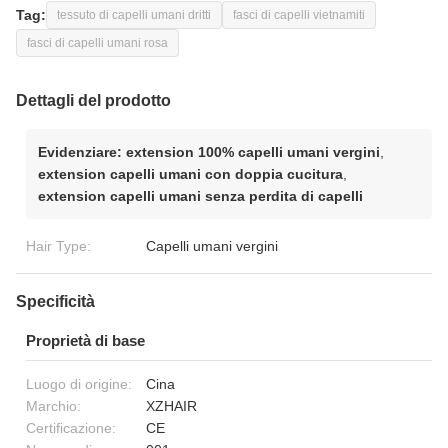
Tag:
tessuto di capelli umani dritti
fasci di capelli vietnamiti
fasci di capelli umani rosa
Dettagli del prodotto
Evidenziare:
extension 100% capelli umani vergini
,
extension capelli umani con doppia cucitura
,
extension capelli umani senza perdita di capelli
Hair Type:
Capelli umani vergini
Specificità
Proprietà di base
Luogo di origine:
Cina
Marchio:
XZHAIR
Certificazione:
CE