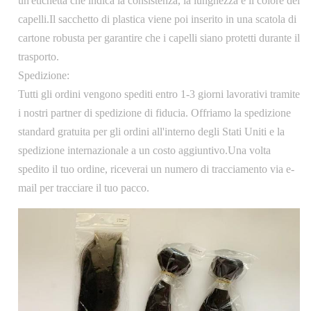
un'etichetta che indica la consistenza, la lunghezza e il colore dei
capelli.Il sacchetto di plastica viene poi inserito in una scatola di
cartone robusta per garantire che i capelli siano protetti durante il
trasporto.
Spedizione:
Tutti gli ordini vengono spediti entro 1-3 giorni lavorativi tramite
i nostri partner di spedizione di fiducia. Offriamo la spedizione
standard gratuita per gli ordini all'interno degli Stati Uniti e la
spedizione internazionale a un costo aggiuntivo.Una volta
spedito il tuo ordine, riceverai un numero di tracciamento via e-
mail per tracciare il tuo pacco.