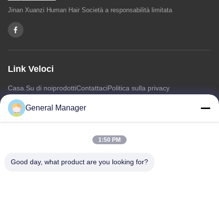
Jinan Xuanzi Human Hair Società a responsabilità limitata
Link Veloci
Casa.
Su di noi
prodotti
Contattaci
Politica sulla privacy
Mappa del sito
General Manager
Contattaci
1:50 PM
Indirizzo: Strada Xingfu distretto di Licheng città di Jinan,
Good day, what product are you looking for?
provincia dello Shandong
E-mail:
penny@human-hairbundles.com
Telefono: 0086-531-15969700649