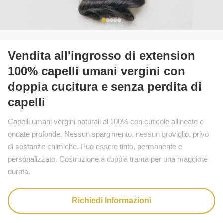
Vendita all'ingrosso di extension
100% capelli umani vergini con
doppia cucitura e senza perdita di
capelli
Capelli umani vergini naturali al 100% con cuticole allineate e
ondate profonde. Nessun spargimento, nessun groviglio, privo
di sostanze chimiche. Può essere tinto, permanente e
personalizzato. Costruzione a doppia trama per una maggiore
durata.
Richiedi Informazioni