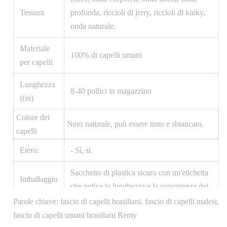
Tessura
profonda, riccioli di jerry, riccioli di kinky,
onda naturale.
Materiale
100% di capelli umani
per capelli
Lunghezza
8-40 pollici in magazzino
((in)
Colore dei
Nero naturale, può essere tinto e sbiancato.
capelli
Etero:
- Sì, sì.
Sacchetto di plastica sicuro con un'etichetta
Imballaggio
che indica la lunghezza e la consistenza dei
del
capelli, inserito in un'elegante scatola nera
Parole chiave: fascio di capelli brasiliani, fascio di capelli malesi,
prodotto:
con il logo dell'azienda sul davanti
fascio di capelli umani brasiliani Remy