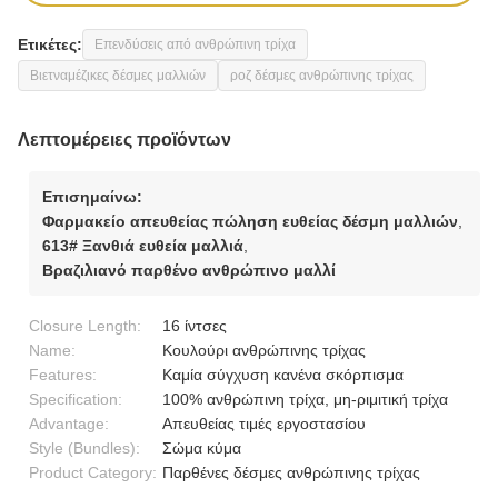
Ετικέτες:
Επενδύσεις από ανθρώπινη τρίχα
Βιετναμέζικες δέσμες μαλλιών
ροζ δέσμες ανθρώπινης τρίχας
Λεπτομέρειες προϊόντων
Επισημαίνω:
Φαρμακείο απευθείας πώληση ευθείας δέσμη μαλλιών
,
613# Ξανθιά ευθεία μαλλιά
,
Βραζιλιανό παρθένο ανθρώπινο μαλλί
Closure Length:
16 ίντσες
Name:
Κουλούρι ανθρώπινης τρίχας
Features:
Καμία σύγχυση κανένα σκόρπισμα
Specification:
100% ανθρώπινη τρίχα, μη-ριμιτική τρίχα
Advantage:
Απευθείας τιμές εργοστασίου
Style (Bundles):
Σώμα κύμα
Product Category:
Παρθένες δέσμες ανθρώπινης τρίχας