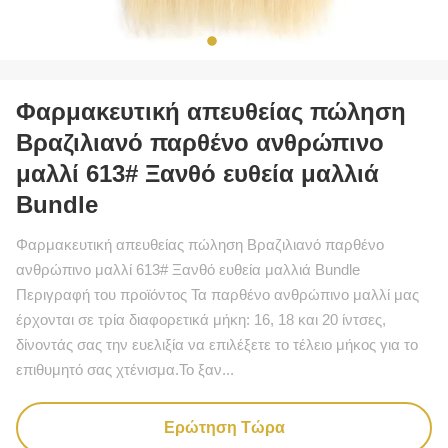
Φαρμακευτική απευθείας πώληση
Βραζιλιανό παρθένο ανθρώπινο
μαλλί 613# Ξανθό ευθεία μαλλιά
Bundle
Φαρμακευτική απευθείας πώληση Βραζιλιανό παρθένο
ανθρώπινο μαλλί 613# Ξανθό ευθεία μαλλιά Bundle
Περιγραφή του προϊόντος Τα παρθένο ανθρώπινο μαλλί μας
έρχονται σε τρία διαφορετικά μήκη: 16, 18 και 20 ίντσες,
δίνοντάς σας την ευελιξία να επιλέξετε το τέλειο μήκος για το
επιθυμητό σας χτένισμα.Το ξαν...
Ερώτηση Τώρα