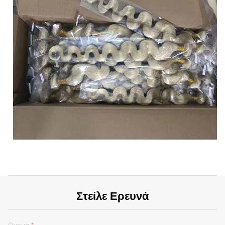
Στείλε Ερευνά