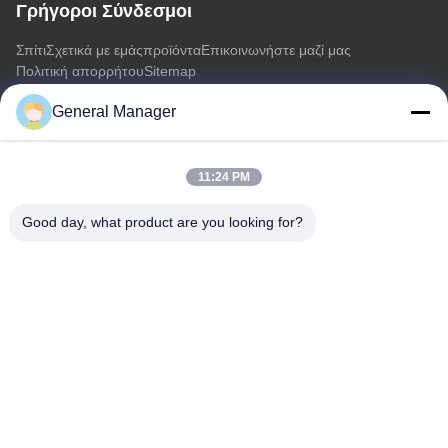
Γρήγοροι Σύνδεσμοι
Σπίτι
Σχετικά με εμάς
προϊόντα
Επικοινωνήστε μαζί μας
Πολιτική απορρήτου
Sitemap
General Manager
Επικοινωνήστε μαζί μας
11:24 PM
Διεύθυνση: Οδός Xingfu Δήμος Licheng Πόλη Jinan, επαρχία
Shandong
Good day, what product are you looking for?
Ηλεκτρονικό:
penny@human-hairbundles.com
Τηλ.: 0086-531-15969700649
Ερώτηση Τώρα
Αισθάνεστε ελεύθεροι να μας στείλετε ένα ερώτημα για
περισσότερες πληροφορίες.
Ερώτηση Τώρα