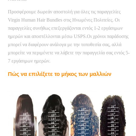
Προσφέρουμε δωρεάν αποστολή για όλες τις παραγγελίες
Virgin Human Hair Bundles στις Ηνωμένες Πολιτείες. Οι
παραγγελίες συνήθως επεξεργάζονται εντός 1-2 εργάσιμων
ημερών και αποστέλλονται μέσω USPS.Οι χρόνοι παράδοσης
μπορεί να διαφέρουν ανάλογα με την τοποθεσία σας, αλλά
μπορείτε να περιμένετε να λάβετε την παραγγελία σας εντός 5-
7 εργάσιμων ημερών.
Πώς να επιλέξετε το μήκος των μαλλιών