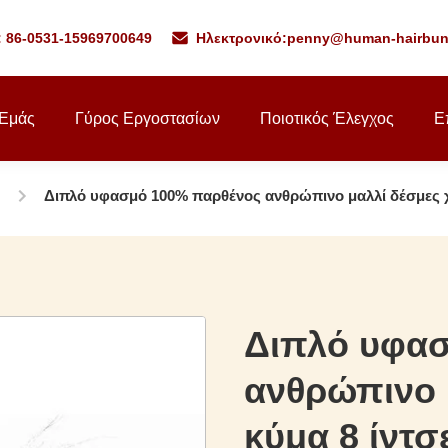
: 86-0531-15969700649
Ηλεκτρονικό:
penny@human-hairbun
 Εμάς
Γύρος Εργοστασίων
Ποιοτικός Έλεγχος
Ε
Διπλό υφασμό 100% παρθένος ανθρώπινο μαλλί δέσμες χα
Διπλό υφα
ανθρώπινο 
κύμα 8 ίντσ