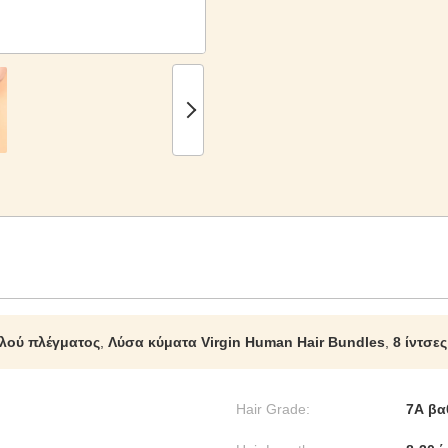
λού πλέγματος
,
Λύσα κύματα Virgin Human Hair Bundles
,
8 ίντσε
Hair Grade:
7Α βα