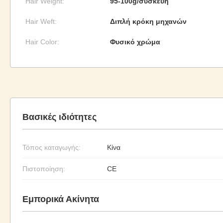
Hair Weight:
95-100g/συσκευή
Hair Weft:
Διπλή κρόκη μηχανών
Hair Color:
Φυσικό χρώμα
Βασικές ιδιότητες
Τόπος καταγωγής:
Κίνα
Πιστοποίηση:
CE
Εμπορικά Ακίνητα