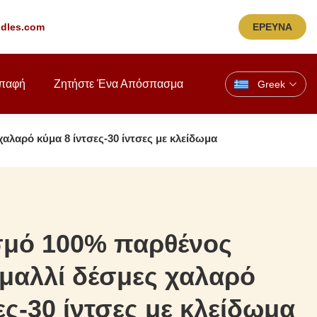
dles.com
ΕΡΕΥΝΑ
παφή
Ζητήστε Ένα Απόσπασμα
Greek
λαρό κύμα 8 ίντσες-30 ίντσες με κλείδωμα
σμό 100% παρθένος
μαλλί δέσμες χαλαρό
ες-30 ίντσες με κλείδωμα