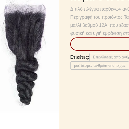
Διπλό πλέγμα παρθένων ανθ
Περιγραφή του προϊόντος Τα
μαλλί βαθμού 12Α, που εξασφ
φυσική και υγιή εμφάνιση στ
Ετικέτες:
Επενδύσεις από ανθ
ροζ δέσμες ανθρώπινης τρίχας