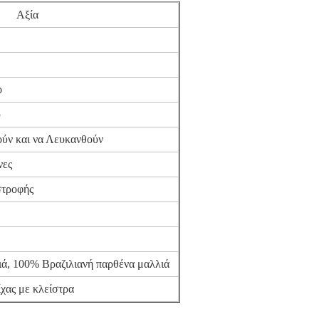
Αξία
ο
ύ
ύν και να Λευκανθούν
νες
στροφής
ά, 100% Βραζιλιανή παρθένα μαλλιά
χας με κλείστρα