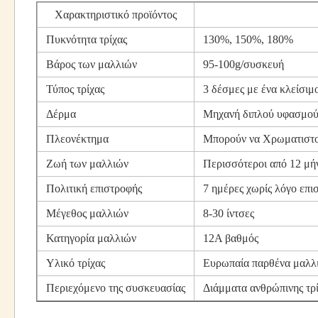
Χαρακτηριστικό προϊόντος
Πυκνότητα τρίχας
130%, 150%, 180%
Βάρος των μαλλιών
95-100g/συσκευή
Τύπος τρίχας
3 δέσμες με ένα κλείσιμ
Δέρμα
Μηχανή διπλού υφασμο
Πλεονέκτημα
Μπορούν να Χρωματιστο
Ζωή των μαλλιών
Περισσότεροι από 12 μή
Πολιτική επιστροφής
7 ημέρες χωρίς λόγο επι
Μέγεθος μαλλιών
8-30 ίντσες
Κατηγορία μαλλιών
12Α βαθμός
Υλικό τρίχας
Ευρωπαία παρθένα μαλλι
Περιεχόμενο της συσκευασίας
Διάμματα ανθρώπινης τρί