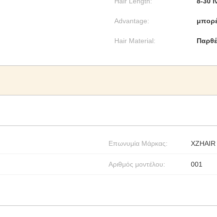
Hair Length:
8-30 ί
Advantage:
μπορέ
Hair Material:
Παρθέ
Επωνυμία Μάρκας:
XZHAIR
Αριθμός μοντέλου:
001