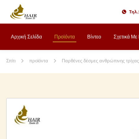
Τηλ.
Αρχική Σελίδα
Προϊόντα
Βίντεο
Σχετικά Με
Σπίτι
προϊόντα
Παρθένες δέσμες ανθρώπινης τρίχας