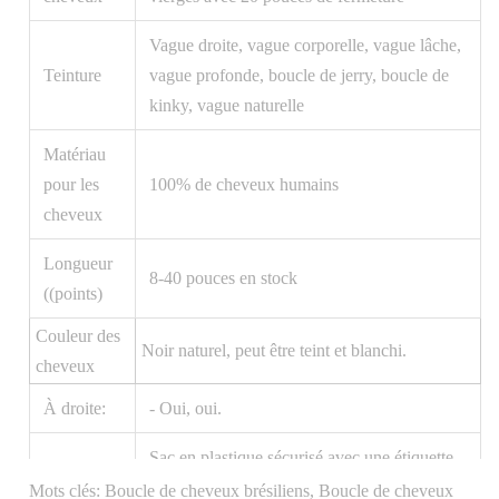
Vague droite, vague corporelle, vague lâche,
Teinture
vague profonde, boucle de jerry, boucle de
kinky, vague naturelle
Matériau
pour les
100% de cheveux humains
cheveux
Longueur
8-40 pouces en stock
((points)
Couleur des
Noir naturel, peut être teint et blanchi.
cheveux
À droite:
- Oui, oui.
Sac en plastique sécurisé avec une étiquette
Emballage
indiquant la longueur et la texture des
Mots clés: Boucle de cheveux brésiliens, Boucle de cheveux