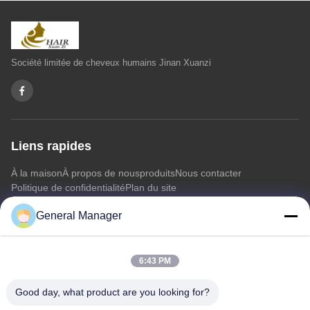
Société limitée de cheveux humains Jinan Xuanzi
Liens rapides
À la maison
À propos de nous
produits
Nous contacter
Politique de confidentialité
Plan du site
General Manager
Nous contacter
6:43 PM
Adresse: Rue Xingfu, district de Licheng, ville de Jinan,
province du Shandong
Good day, what product are you looking for?
E-mail:
penny@human-hairbundles.com