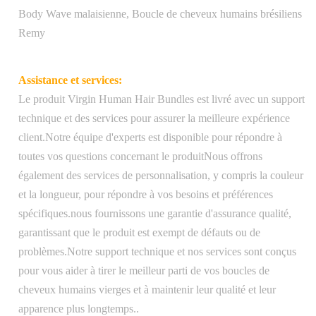
du produit:
cheveux, placé dans une boîte noire élégante
Body Wave malaisienne, Boucle de cheveux humains brésiliens
avec le logo de l'entreprise sur le devant
Remy
Paquet de
1 PC/Polybag
Assistance et services:
transport:
Le produit Virgin Human Hair Bundles est livré avec un support
Poids:
100 grammes
technique et des services pour assurer la meilleure expérience
client.Notre équipe d'experts est disponible pour répondre à
Livraison gratuite aux États-Unis,
toutes vos questions concernant le produitNous offrons
commandes traitées dans un délai de 1 à 2
également des services de personnalisation, y compris la couleur
Pour la
jours ouvrables et expédiées par courrier
et la longueur, pour répondre à vos besoins et préférences
navigation:
prioritaire USPS, livraison internationale
spécifiques.nous fournissons une garantie d'assurance qualité,
disponible moyennant des frais
garantissant que le produit est exempt de défauts ou de
supplémentaires
problèmes.Notre support technique et nos services sont conçus
pour vous aider à tirer le meilleur parti de vos boucles de
cheveux humains vierges et à maintenir leur qualité et leur
apparence plus longtemps..