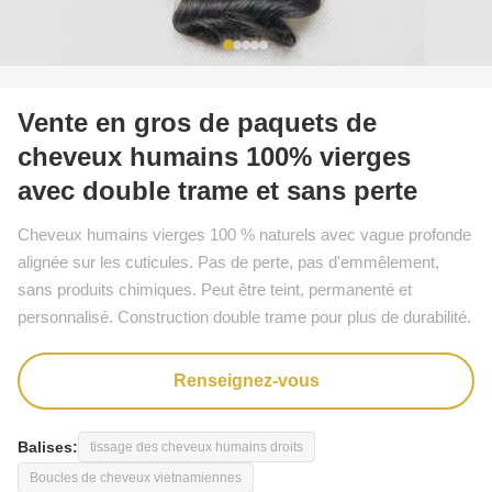
Vente en gros de paquets de
cheveux humains 100% vierges
avec double trame et sans perte
Cheveux humains vierges 100 % naturels avec vague profonde
alignée sur les cuticules. Pas de perte, pas d'emmêlement,
sans produits chimiques. Peut être teint, permanenté et
personnalisé. Construction double trame pour plus de durabilité.
Renseignez-vous
Balises:
tissage des cheveux humains droits
Boucles de cheveux vietnamiennes