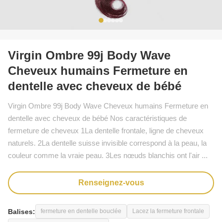
Virgin Ombre 99j Body Wave
Cheveux humains Fermeture en
dentelle avec cheveux de bébé
Virgin Ombre 99j Body Wave Cheveux humains Fermeture en
dentelle avec cheveux de bébé Nos caractéristiques de
fermeture de cheveux 1La dentelle frontale, ligne de cheveux
naturels. 2La dentelle suisse invisible correspond à la peau, la
couleur comme la vraie peau. 3Les nœuds blanchis ont l'air ...
Renseignez-vous
Balises:
fermeture en dentelle bouclée
Lacez la fermeture frontale