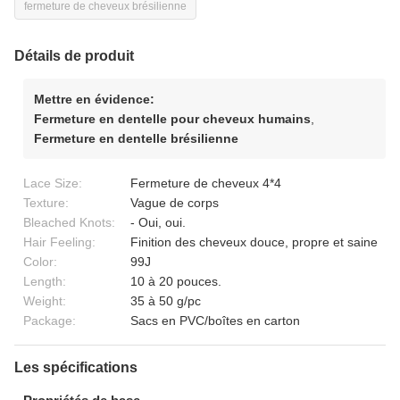
fermeture de cheveux brésilienne
Détails de produit
Mettre en évidence:
Fermeture en dentelle pour cheveux humains
,
Fermeture en dentelle brésilienne
Lace Size:
Fermeture de cheveux 4*4
Texture:
Vague de corps
Bleached Knots:
- Oui, oui.
Hair Feeling:
Finition des cheveux douce, propre et saine
Color:
99J
Length:
10 à 20 pouces.
Weight:
35 à 50 g/pc
Package:
Sacs en PVC/boîtes en carton
Les spécifications