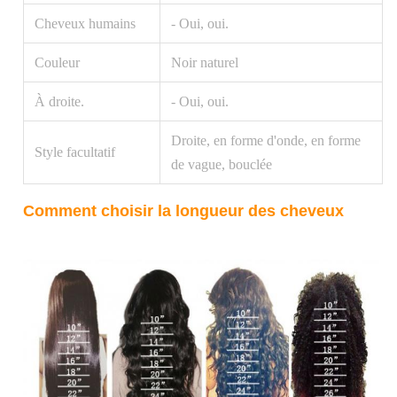
Cheveux humains
- Oui, oui.
Couleur
Noir naturel
À droite.
- Oui, oui.
Droite, en forme d'onde, en forme
Style facultatif
de vague, bouclée
Comment choisir la longueur des cheveux