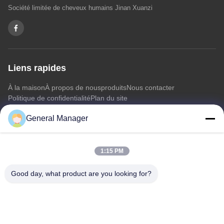
Société limitée de cheveux humains Jinan Xuanzi
Liens rapides
À la maison
À propos de nous
produits
Nous contacter
Politique de confidentialité
Plan du site
General Manager
Nous contacter
1:15 PM
Adresse: Rue Xingfu, district de Licheng, ville de Jinan,
province du Shandong
Good day, what product are you looking for?
E-mail:
penny@human-hairbundles.com
Téléphone: 0086-531-15969700649