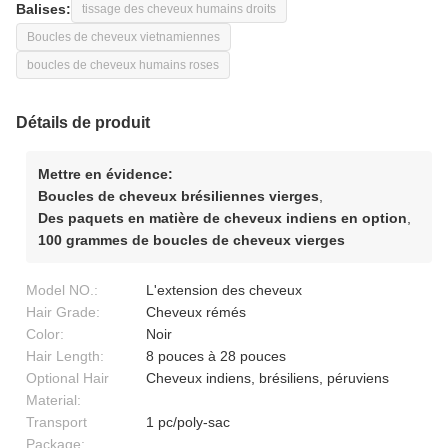
Balises:
tissage des cheveux humains droits
Boucles de cheveux vietnamiennes
boucles de cheveux humains roses
Détails de produit
Mettre en évidence:
Boucles de cheveux brésiliennes vierges
,
Des paquets en matière de cheveux indiens en option
,
100 grammes de boucles de cheveux vierges
Model NO.:
L'extension des cheveux
Hair Grade:
Cheveux rémés
Color:
Noir
Hair Length:
8 pouces à 28 pouces
Optional Hair
Cheveux indiens, brésiliens, péruviens
Material:
Transport
1 pc/poly-sac
Package: