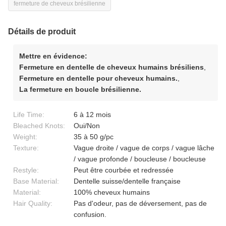
fermeture de cheveux brésilienne
Détails de produit
Mettre en évidence:
Fermeture en dentelle de cheveux humains brésiliens
,
Fermeture en dentelle pour cheveux humains.
,
La fermeture en boucle brésilienne.
Life Time:
6 à 12 mois
Bleached Knots:
Oui/Non
Weight:
35 à 50 g/pc
Texture:
Vague droite / vague de corps / vague lâche
/ vague profonde / boucleuse / boucleuse
Restyle:
Peut être courbée et redressée
Base Material:
Dentelle suisse/dentelle française
Material:
100% cheveux humains
Hair Quality:
Pas d'odeur, pas de déversement, pas de
confusion.