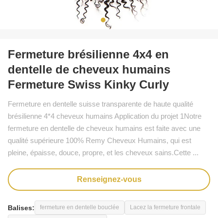
Fermeture brésilienne 4x4 en
dentelle de cheveux humains
Fermeture Swiss Kinky Curly
Fermeture en dentelle suisse transparente de haute qualité
brésilienne 4*4 cheveux humains Application du projet 1Notre
fermeture en dentelle de cheveux humains est faite avec une
qualité supérieure 100% Remy Cheveux Humains, qui est
pleine, épaisse, douce, propre, et les cheveux sains.Cette ...
Renseignez-vous
Balises:
fermeture en dentelle bouclée
Lacez la fermeture frontale