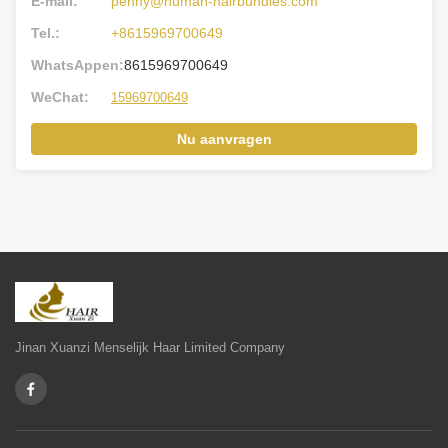
E-mail:
penny@human-hairbundles.com
Tel.:
+8615969700649
WhatsAppen:
8615969700649
WeChat:
15969700649
Nu aanvragen
Jinan Xuanzi Menselijk Haar Limited Company