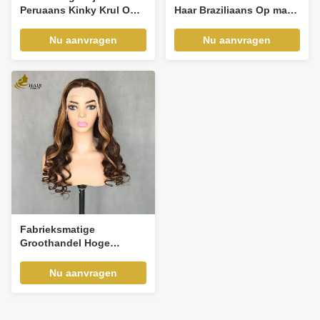
Peruaans Kinky Krul Op
Haar Braziliaans Op maat
Maat Gemaakte Menselijk
gemaakte Peruk
Haar Lace Front Pruiken
Mensenhaar Speld Front
Nu aanvragen
Nu aanvragen
Te Koop
Mensenhaar Peruken
Fabrieksmatige
Groothandel Hoge
Kwaliteit Aangepaste
Super Lage Prijs
Nu aanvragen
Groothandel Front Lace
Pruik Highlight Piano
Kleur Echte Pruik