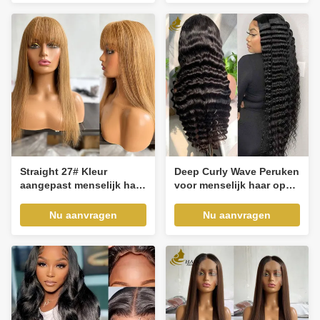
Straight 27# Kleur
Deep Curly Wave Peruken
aangepast menselijk haar
voor menselijk haar op
pruik Braziliaanse
maat Natuurlijk zwart
maagdelijke frontale
maagdelijk haar 13*4
Nu aanvragen
Nu aanvragen
pruiken met knoppen
Front Lace Peruk