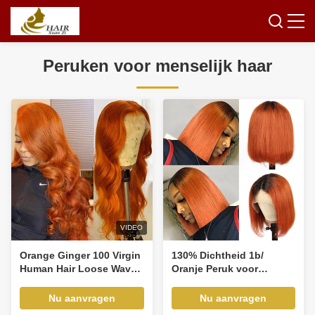
Peruken voor menselijk haar
VIDEO
Orange Ginger 100 Virgin
130% Dichtheid 1b/
Human Hair Loose Wave
Oranje Peruk voor
Op maat gemaakte
menselijk haar Peruk
Peruken voor menselijk
voor menselijk haar Korte
Nu aanvragen
Nu aanvragen
haar
Bob Peruken