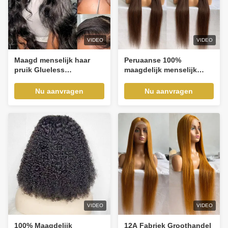
VIDEO
VIDEO
Maagd menselijk haar
Peruaanse 100%
pruik Glueless
maagdelijk menselijk
Customized menselijk
haar rechte schaduw
haar pruiken Body Wave
voorste kant aangepast
Nu aanvragen
Nu aanvragen
Front Lace pruiken
menselijk haar pruik
VIDEO
VIDEO
100% Maagdelijk
12A Fabriek Groothandel