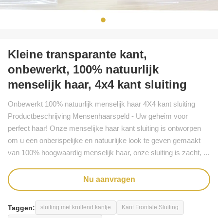
Kleine transparante kant,
onbewerkt, 100% natuurlijk
menselijk haar, 4x4 kant sluiting
Onbewerkt 100% natuurlijk menselijk haar 4X4 kant sluiting
Productbeschrijving Mensenhaarspeld - Uw geheim voor
perfect haar! Onze menselijke haar kant sluiting is ontworpen
om u een onberispelijke en natuurlijke look te geven gemaakt
van 100% hoogwaardig menselijk haar, onze sluiting is zacht, ...
Nu aanvragen
Taggen:
sluiting met krullend kantje
Kant Frontale Sluiting