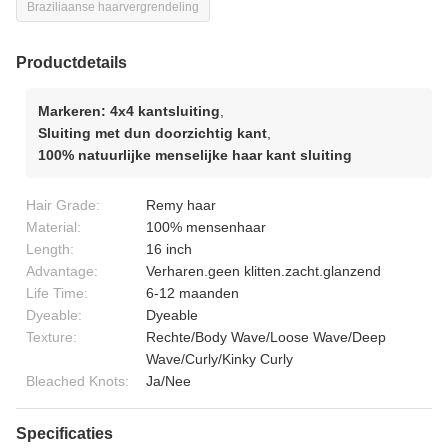
Braziliaanse haarvergrendeling
Productdetails
Markeren:
4x4 kantsluiting
,
Sluiting met dun doorzichtig kant
,
100% natuurlijke menselijke haar kant sluiting
Hair Grade:
Remy haar
Material:
100% mensenhaar
Length:
16 inch
Advantage:
Verharen.geen klitten.zacht.glanzend
Life Time:
6-12 maanden
Dyeable:
Dyeable
Texture:
Rechte/Body Wave/Loose Wave/Deep
Wave/Curly/Kinky Curly
Bleached Knots:
Ja/Nee
Specificaties