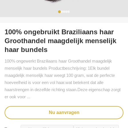
100% ongebruikt Braziliaans haar
Groothandel maagdelijk menselijk
haar bundels
100% ongewerkt Braziliaans haar Groothandel maagdelijk
menselijk haar bundels Productbeschrijving: 1Elk bundel
maagdelijk menselijk haar weegt 100 gram, wat de perfecte
hoeveelheid is voor een vol haar.wat betekent dat alle
haarstrengen in dezelfde richting staan.Deze eigenschap zorgt
er ook voor ...
Nu aanvragen