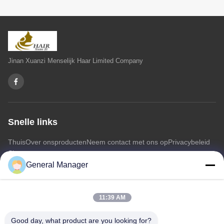
Jinan Xuanzi Menselijk Haar Limited Company
Snelle links
Thuis
Over ons
producten
Neem contact met ons op
Privacybeleid
Sitemap
General Manager
Neem contact met ons op
11:39 AM
Adres: Xingfu Road Licheng District Jinan City, provincie
Good day, what product are you looking for?
Shandong