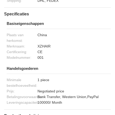
Shipping:
DHL, FEDEX
Specificaties
Basiseigenschappen
Plaats van
China
herkomst:
Merknaam:
XZHAIR
Certificering:
CE
Modelnummer:
001
Handelsgoederen
Minimale
1 piece
bestelhoeveelheid:
Prijs:
Negotiated price
Betalingsvoorwaarden:
Bank Transfer, Western Union,PayPal
Leveringscapaciteit:
100000/ Month