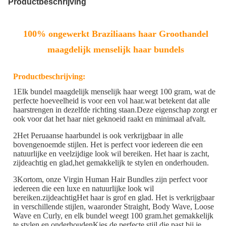
Productbeschrijving
100% ongewerkt Braziliaans haar Groothandel
maagdelijk menselijk haar bundels
Productbeschrijving:
1Elk bundel maagdelijk menselijk haar weegt 100 gram, wat de
perfecte hoeveelheid is voor een vol haar.wat betekent dat alle
haarstrengen in dezelfde richting staan.Deze eigenschap zorgt er
ook voor dat het haar niet geknoeid raakt en minimaal afvalt.
2Het Peruaanse haarbundel is ook verkrijgbaar in alle
bovengenoemde stijlen. Het is perfect voor iedereen die een
natuurlijke en veelzijdige look wil bereiken. Het haar is zacht,
zijdeachtig en glad,het gemakkelijk te stylen en onderhouden.
3Kortom, onze Virgin Human Hair Bundles zijn perfect voor
iedereen die een luxe en natuurlijke look wil
bereiken.zijdeachtigHet haar is grof en glad. Het is verkrijgbaar
in verschillende stijlen, waaronder Straight, Body Wave, Loose
Wave en Curly, en elk bundel weegt 100 gram.het gemakkelijk
te stylen en onderhoudenKies de perfecte stijl die past bij je