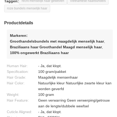
Taggen:
recht menselijk haar geweven
Vietnamese haarbundels
roze bundels menselijk haar
Productdetails
Markeren:
Groothandelsbundels met maagdelijk menselijk haar
,
Braziliaans haar Groothandel Maagd menselijk haar
,
100% ongewerkt Braziliaans haar
Human Hair:
- Ja, dat klopt.
Specification:
100 gram/pakket
Hair Grade:
Maagdelijk mensenhaar
Hair Color:
Natuurlijke kleur Natuurlijke zwarte kleur kan
worden geverfd
Weight:
100 gram
Hair Feature:
Geen verwarring Geen verwerping/getrouw
aan de lengte/dubbele weefsel
Cuticle Aligned:
- Ja, dat klopt.