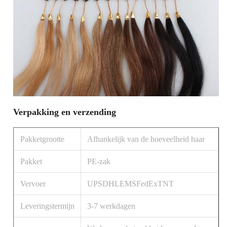
Verpakking en verzending
Pakketgrootte
Afhankelijk van de hoeveelheid haar
Pakket
PE-zak
Vervoer
UPSDHLEMSFedExTNT
Leveringstermijn
3-7 werkdagen