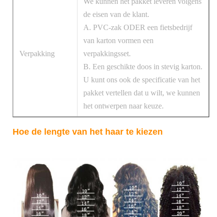
We kunnen het pakket leveren volgens
de eisen van de klant.
A. PVC-zak ODER een fietsbedrijf
van karton vormen een
Verpakking
verpakkingsset.
B. Een geschikte doos in stevig karton.
U kunt ons ook de specificatie van het
pakket vertellen dat u wilt, we kunnen
het ontwerpen naar keuze.
Hoe de lengte van het haar te kiezen