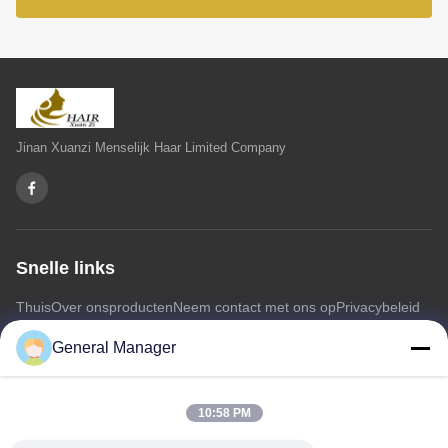
Jinan Xuanzi Menselijk Haar Limited Company
Snelle links
Thuis
Over ons
producten
Neem contact met ons op
Privacybeleid
Sitemap
General Manager
Neem contact met ons op
10:58 PM
Adres: Xingfu Road Licheng District Jinan City, provincie