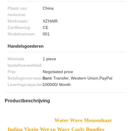
Plaats van
China
herkomst:
Merknaam:
XZHAIR
Certificering:
CE
Modelnummer:
001
Handelsgoederen
Minimale
1 piece
bestelhoeveelheid:
Prijs:
Negotiated price
Betalingsvoorwaarden:
Bank Transfer, Western Union,PayPal
Leveringscapaciteit:
100000/ Month
Productbeschrijving
Water Wave Mensenhaar
Indina Virgin Wet en Wavy Curly Bundles