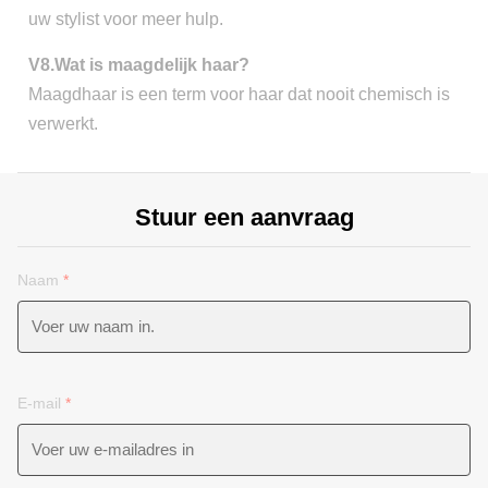
uw stylist voor meer hulp.
V8.Wat is maagdelijk haar?
Maagdhaar is een term voor haar dat nooit chemisch is
verwerkt.
Stuur een aanvraag
Naam
*
E-mail
*