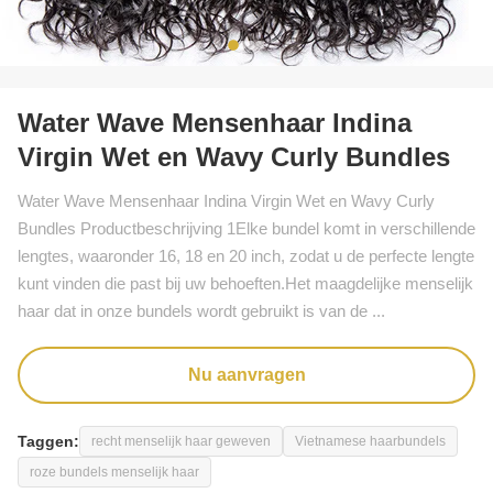
Water Wave Mensenhaar Indina
Virgin Wet en Wavy Curly Bundles
Water Wave Mensenhaar Indina Virgin Wet en Wavy Curly
Bundles Productbeschrijving 1Elke bundel komt in verschillende
lengtes, waaronder 16, 18 en 20 inch, zodat u de perfecte lengte
kunt vinden die past bij uw behoeften.Het maagdelijke menselijk
haar dat in onze bundels wordt gebruikt is van de ...
Nu aanvragen
Taggen:
recht menselijk haar geweven
Vietnamese haarbundels
roze bundels menselijk haar