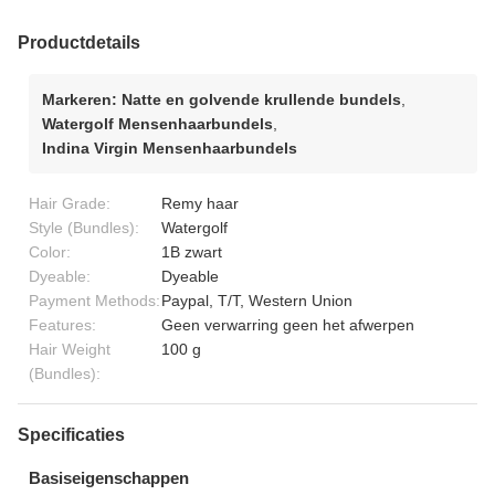
Productdetails
Markeren:
Natte en golvende krullende bundels
,
Watergolf Mensenhaarbundels
,
Indina Virgin Mensenhaarbundels
Hair Grade:
Remy haar
Style (Bundles):
Watergolf
Color:
1B zwart
Dyeable:
Dyeable
Payment Methods:
Paypal, T/T, Western Union
Features:
Geen verwarring geen het afwerpen
Hair Weight
100 g
(Bundles):
Specificaties
Basiseigenschappen