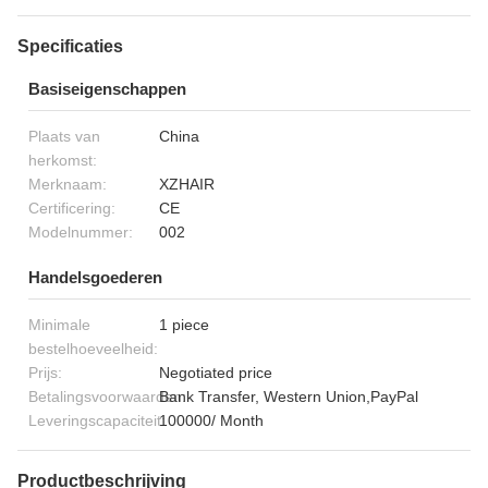
Specificaties
Basiseigenschappen
Plaats van
China
herkomst:
Merknaam:
XZHAIR
Certificering:
CE
Modelnummer:
002
Handelsgoederen
Minimale
1 piece
bestelhoeveelheid:
Prijs:
Negotiated price
Betalingsvoorwaarden:
Bank Transfer, Western Union,PayPal
Leveringscapaciteit:
100000/ Month
Productbeschrijving