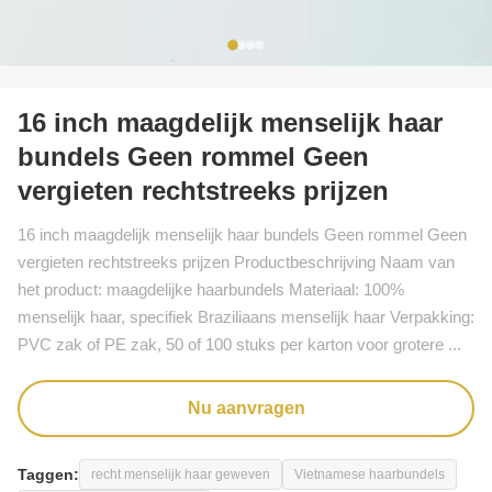
16 inch maagdelijk menselijk haar
bundels Geen rommel Geen
vergieten rechtstreeks prijzen
16 inch maagdelijk menselijk haar bundels Geen rommel Geen
vergieten rechtstreeks prijzen Productbeschrijving Naam van
het product: maagdelijke haarbundels Materiaal: 100%
menselijk haar, specifiek Braziliaans menselijk haar Verpakking:
PVC zak of PE zak, 50 of 100 stuks per karton voor grotere ...
Nu aanvragen
Taggen:
recht menselijk haar geweven
Vietnamese haarbundels