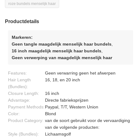
roze bundels menselijk haar
Productdetails
Markeren:
Geen tangle maagdelijk menselijk haar bundels
,
16 inch maagdelijk menselijk haar bundels
,
Geen verwerping van maagdelijk menselijk haar
Features:
Geen verwarring geen het afwerpen
Hair Length
16, 18, en 20 inch
(Bundles):
Closure Length:
16 inch
Advantage:
Directe fabrieksprijzen
Payment Methods:
Paypal, T/T, Western Union
Color:
Blond
Product Category:
van de soort gebruikt voor de vervaardiging
van de volgende producten:
Style (Bundles):
Lichaamsgolf