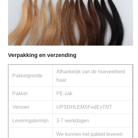
Verpakking en verzending
Afhankelijk van de hoeveelheid
Pakketgrootte
haar
Pakket
PE-zak
Vervoer
UPSDHLEMSFedExTNT
Leveringstermijn
3-7 werkdagen
We kunnen het pakket leveren