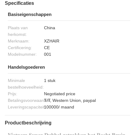
Specificaties
Basiseigenschappen
Plaats van
China
herkomst:
Merknaam:
XZHAIR
Certificering:
CE
Modelnummer:
001
Handelsgoederen
Minimale
1 stuk
bestelhoeveelheid:
Prijs:
Negotiated price
Betalingsvoorwaarden:
T/T, Western Union, paypal
Leveringscapaciteit:
100000/ maand
Productbeschrijving