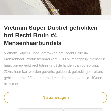
Vietnam Super Dubbel getrokken
bot Recht Bruin #4
Mensenhaarbundels
Vietnam Super Dubbel getrokken bot Recht Bruin #4
Mensenhaar Productkenmerken: 1.100% maagdelijk menselijk
haar, onverwerkt rechtstreeks uit de landen van oorsprong;
2Ons haar kan worden geverfd, gekleurd, gekruld, gestreken,
gebleekt, enz. 3Geen zuurbad met dezelfde haarhuid. 4Geen
dierlijk of ...
Nu aanvragen