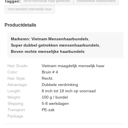
Taggen:
recht menselijk haar geweven
Vietnamese haarbundels
roze bundels menselijk haar
Productdetails
Markeren:
Vietnam Mensenhaarbundels
,
Super dubbel getrokken mensenhaarbundels
,
Boven rechte menselijke haarbundels
Hair Grade:
Vietnam maagdelijk menselijk haar
Color:
Bruin # 4
Hair Style:
Recht.
Advantage:
Dubbele verdrinking
Length:
8 inch tot 18 inch op voorraad
Weight:
100 g / bundel
Shipping:
5-8 werkdagen
Transport
PE-zak
Package: