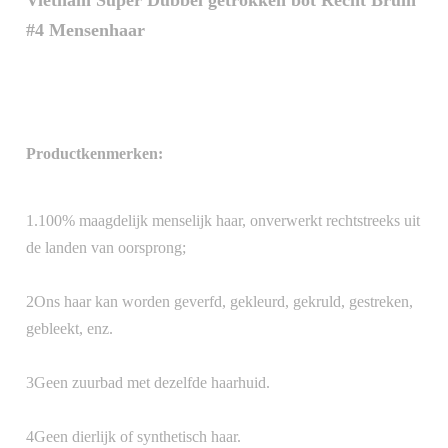
Vietnam Super Dubbel getrokken bot Recht Bruin
#4 Mensenhaar
Productkenmerken:
1.100% maagdelijk menselijk haar, onverwerkt rechtstreeks uit
de landen van oorsprong;
2Ons haar kan worden geverfd, gekleurd, gekruld, gestreken,
gebleekt, enz.
3Geen zuurbad met dezelfde haarhuid.
4Geen dierlijk of synthetisch haar.