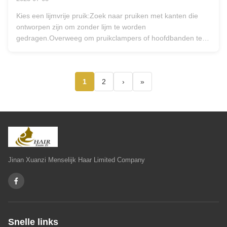
Kies een lijmvrije pruik:Zoek naar pruiken met kanten die
ontworpen zijn om zonder lijm te worden
gedragen.Overweeg om pruikclampers of hoofdbanden te
gebruiken voor extra veiligheid en comfort.
1
2
›
»
Jinan Xuanzi Menselijk Haar Limited Company
Snelle links