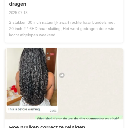
dragen
2025-07-13
2 stukken 30 inch natuurlijk zwart rechte haar bundels met
20 inch 2 * 6HD haar sluiting, Het werd gedragen door wie
kocht afgelopen weekend.
Hoe pruiken correct te reinigen