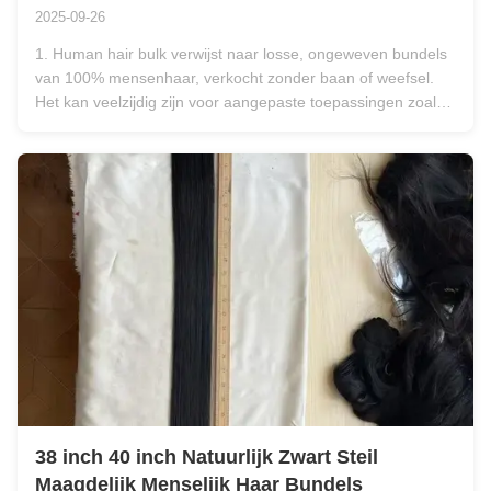
2025-09-26
1. Human hair bulk verwijst naar losse, ongeweven bundels
van 100% mensenhaar, verkocht zonder baan of weefsel.
Het kan veelzijdig zijn voor aangepaste toepassingen zoals
vlechten, twists en handgemaakte pruiken.2. Hair bulk stelt
vlechters in staat om de dikte en het volume aan te passen,
wat zorgt ...
38 inch 40 inch Natuurlijk Zwart Steil
Maagdelijk Menselijk Haar Bundels