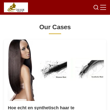
O
u
r
C
a
s
e
s
Hoe echt en synthetisch haar te