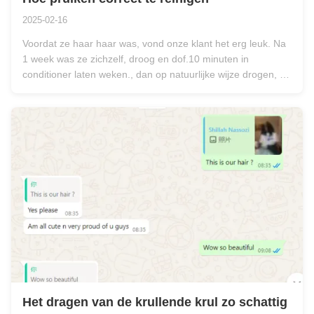
2025-02-16
Voordat ze haar haar was, vond onze klant het erg leuk. Na
1 week was ze zichzelf, droog en dof.10 minuten in
conditioner laten weken., dan op natuurlijke wijze drogen, en
dan de essentiële olie aanraken als het halfdroog is en niet
helemaal droog, zodat het niet droog is en het haar
glanzend is.De ...
Het dragen van de krullende krul zo schattig