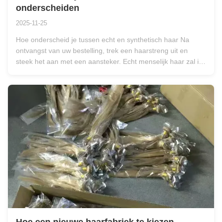
onderscheiden
2025-11-25
Hoe onderscheid je tussen echt en synthetisch haar Na
ontvangst van uw bestelling, trek een haarstreng uit en
steek het aan met een aansteker. Echt menselijk haar zal in
een kleine bal branden en in as veranderen bij aanraking.
Verbrand synthetisch haar op dezelfde manier;Het zal
branden tot een gel...