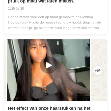
pruik op maat wilt laten maken.
2025-08-28
Hoe te meten voor een op maat gemaakte pruikenkap 1.
Hoofdomtrek Plaats de meetlint rond uw hoofd. Begin bij de
voorste haarlijn, ga achter de oren langs en wikkel het rond
de nek tot het startpunt. 2. Voorhoofd tot Nek Meet van het
midden van uw voorste haarlijn, over de bovenkant van uw
hoofd, tot ...
Het effect van onze haarstukken na het