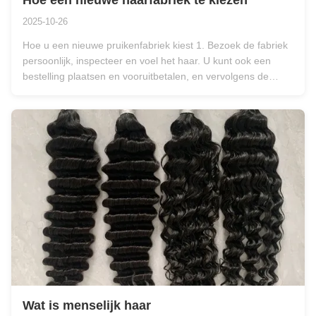
Hoe een nieuwe haarfabriek te kiezen
2025-10-26
Hoe u een nieuwe pruikenfabriek kiest 1. Bezoek de fabriek
persoonlijk, inspecteer en voel het haar. U kunt ook een
bestelling plaatsen en vooruitbetalen, en vervolgens de
fabriek bezoeken om de kwaliteit te inspecteren vóór
verzending. Dit kan echter hoge transportkosten voor de
klant met zich ...
Wat is menselijk haar