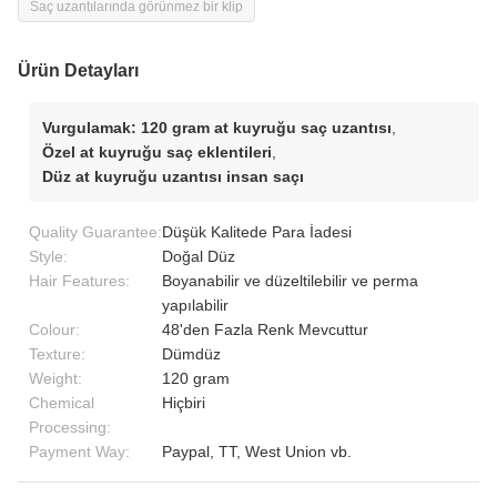
Saç uzantılarında görünmez bir klip
Ürün Detayları
Vurgulamak:
120 gram at kuyruğu saç uzantısı
,
Özel at kuyruğu saç eklentileri
,
Düz at kuyruğu uzantısı insan saçı
Quality Guarantee:
Düşük Kalitede Para İadesi
Style:
Doğal Düz
Hair Features:
Boyanabilir ve düzeltilebilir ve perma
yapılabilir
Colour:
48'den Fazla Renk Mevcuttur
Texture:
Dümdüz
Weight:
120 gram
Chemical
Hiçbiri
Processing:
Payment Way:
Paypal, TT, West Union vb.