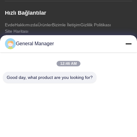
Hızlı Bağlantılar
Evde
Hakkımızda
Ürünler
Bizimle İletişim
Gizlilik Politikası
Site Haritası
General Manager
Bizimle İletişim
12:46 AM
Adres: Xingfu Yolu Licheng Bölgesi Jinan Şehri, Shandong
Eyaleti
Good day, what product are you looking for?
E-posta:
penny@human-hairbundles.com
tel: 0086-531-15969700649
Şimdi Sor
Daha fazla bilgi için lütfen bize bir talep göndermekten
çekinmeyin.