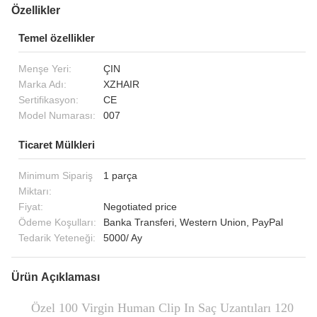
Özellikler
Temel özellikler
Menşe Yeri:
ÇIN
Marka Adı:
XZHAIR
Sertifikasyon:
CE
Model Numarası:
007
Ticaret Mülkleri
Minimum Sipariş
1 parça
Miktarı:
Fiyat:
Negotiated price
Ödeme Koşulları:
Banka Transferi, Western Union, PayPal
Tedarik Yeteneği:
5000/ Ay
Ürün Açıklaması
Özel 100 Virgin Human Clip In Saç Uzantıları 120