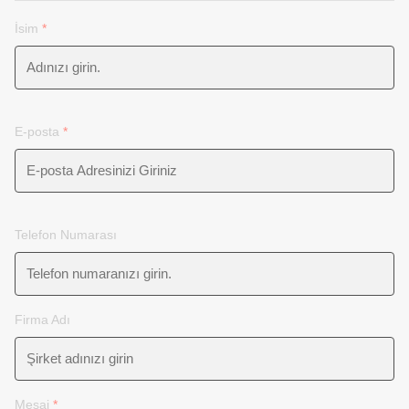
İsim
*
E-posta
*
Telefon Numarası
Firma Adı
Mesaj
*