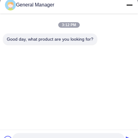
แผนผังเว็บไซต์
General Manager
3:12 PM
ติดต่อเรา
ที่อยู่: ถนน Xingfu เขต Licheng เมือง Jinan จังหวัดชานดง
Good day, what product are you looking for?
อีเมล:
penny@human-hairbundles.com
โทร: 0086-531-15969700649
สอบถามตอนนี้
ไม่ต้องห่วงที่จะส่งข้อสอบมาหาข้อมูลเพิ่มเติม
สอบถามตอนนี้
Copyright © 2024-2026
Jinan Xuanzi Human Hair Limited Company
. สงวน