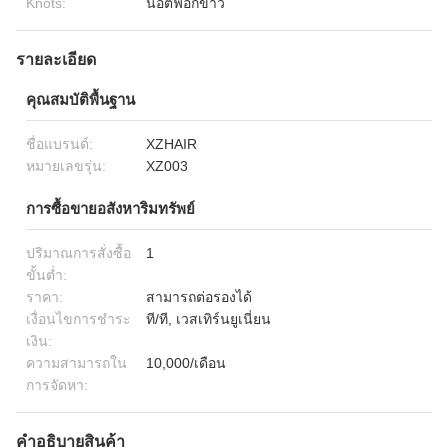
Knots:
นอตฟอกขาว
รายละเอียด
คุณสมบัติพื้นฐาน
ชื่อแบรนด์:
XZHAIR
หมายเลขรุ่น:
XZ003
การซื้อขายอสังหาริมทรัพย์
ปริมาณการสั่งซื้อ
1
ขั้นต่ำ:
ราคา:
สามารถต่อรองได้
เงื่อนไขการชำระ
ที/ที, เวสเทิร์นยูเนี่ยน
เงิน:
ความสามารถใน
10,000/เดือน
การจัดหา:
คำอธิบายสินค้า