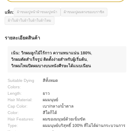
แท็ก:
ผ้าขนมปูหน้าผ้าขนมปูหน้า
ผ้าขนมปูผมตรงของบราซิล
ผ้าใบผ้าใบผ้าใบผ้าใบผ้าไหม
รายละเอียดสินค้า
เน้น:
วิกผมลูกไม้ไร้กาว ความหนาแน่น 180%
,
วิกผมตัดสำเร็จรูป ติดตั้งง่ายสำหรับผู้เริ่มต้น
,
วิกผมไหมปิดผมบางบนหนังศีรษะได้แนบเนียน
Suitable Dying
สีทั้งหมด
Colors:
Length:
ยาว
Hair Material:
ผมมนุษย์
Cap Color:
เบา/กลาง/น้ำตาล
Color:
สีใดก็ได้
Hair Features:
ผมของมนุษย์ด้วยเข็มขัด
Type:
ผมมนุษย์บริสุทธิ์ 100% ที่ไม่ได้ผ่านกระบวนการ